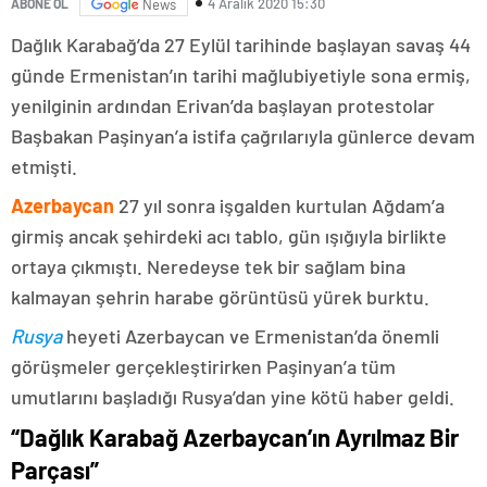
4 Aralık 2020 15:30
ABONE OL
News
Dağlık Karabağ’da 27 Eylül tarihinde başlayan savaş 44
günde Ermenistan’ın tarihi mağlubiyetiyle sona ermiş,
yenilginin ardından Erivan’da başlayan protestolar
Başbakan Paşinyan’a istifa çağrılarıyla günlerce devam
etmişti.
Azerbaycan
27 yıl sonra işgalden kurtulan Ağdam’a
girmiş ancak şehirdeki acı tablo, gün ışığıyla birlikte
ortaya çıkmıştı. Neredeyse tek bir sağlam bina
kalmayan şehrin harabe görüntüsü yürek burktu.
Rusya
heyeti Azerbaycan ve Ermenistan’da önemli
görüşmeler gerçekleştirirken Paşinyan’a tüm
umutlarını başladığı Rusya’dan yine kötü haber geldi.
“Dağlık Karabağ Azerbaycan’ın Ayrılmaz Bir
Parçası”