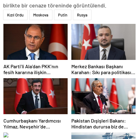
birlikte bir cenaze töreninde görüntülendi.
Kızıl Ordu
Moskova
Putin
Rusya
AK Parti’li Ala’dan PKK’nın
Merkez Bankası Başkanı
fesih kararına ilişkin
Karahan: Sıkı para politikası
açıklama: Pazarlık söz konusu
duruşumuz sürecek
değildir
Cumhurbaşkanı Yardımcısı
Pakistan Dışişleri Bakanı:
Yılmaz, Nevşehir’de
Hindistan durursa biz de
temaslarda bulundu! ‘Hiç
duracağız
kimsenin tereddütü olmasın’