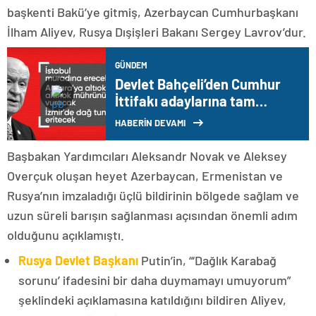
başkenti Bakü’ye gitmiş, Azerbaycan Cumhurbaşkanı
İlham Aliyev, Rusya Dışişleri Bakanı Sergey Lavrov’dur.
GÜNDEM
Devlet Bahçeli’den Cumhur
İttifakı adaylarına tam
destek açıklaması
HABERİN DEVAMI
Başbakan Yardımcıları Aleksandr Novak ve Aleksey
Overçuk oluşan heyet Azerbaycan, Ermenistan ve
Rusya’nın imzaladığı üçlü bildirinin bölgede sağlam ve
uzun süreli barışın sağlanması açısından önemli adım
olduğunu açıklamıştı.
Rusya Devlet Başkanı
Putin’in, “‘Dağlık Karabağ
sorunu’ ifadesini bir daha duymamayı umuyorum”
şeklindeki açıklamasına katıldığını bildiren Aliyev,