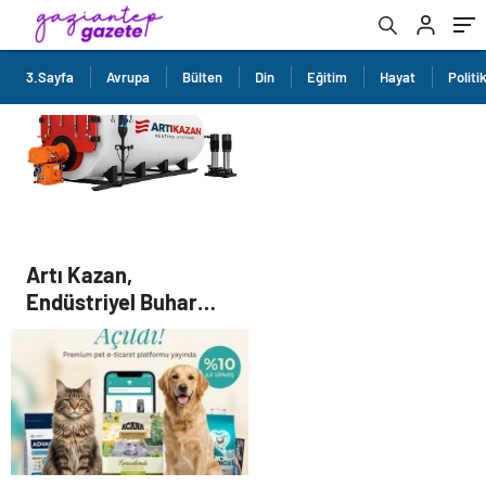
3.Sayfa
Avrupa
Bülten
Din
Eğitim
Hayat
Politi
Artı Kazan,
Endüstriyel Buhar
Kazanı Çözümleriyle
Üretim Tesislerine
Verimli Sistemler
Sunuyor