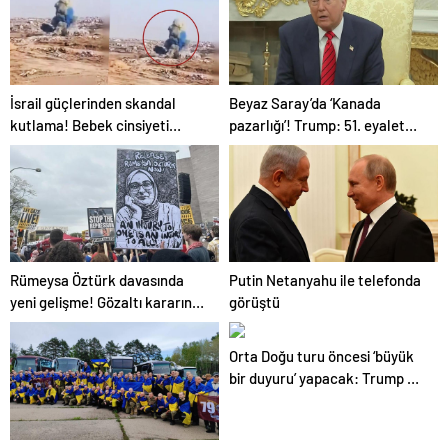
Gözler Temmuz Ayındaki
Karar Duruşmasına Çevrildi
İsrail güçlerinden skandal
Beyaz Saray’da ‘Kanada
kutlama! Bebek cinsiyeti
pazarlığı’! Trump: 51. eyalet
partisinde Gazze’de bina
olmalı
patlatıldı
Rümeysa Öztürk davasında
Putin Netanyahu ile telefonda
yeni gelişme! Gözaltı kararına
görüştü
gerekçe sunamadılar
Orta Doğu turu öncesi ‘büyük
bir duyuru’ yapacak: Trump ne
açıklayacak?