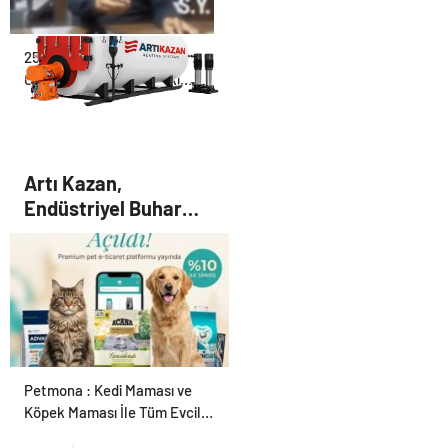
25 Yıllık Miras Davasında
Gözler Temmuz Ayındaki
Karar Duruşmasına Çevrildi
Artı Kazan,
Endüstriyel Buhar
Kazanı Çözümleriyle
Üretim Tesislerine
Verimli Sistemler
Sunuyor
Petmona : Kedi Maması ve
Köpek Maması İle Tüm Evcil
Hayvan Ürünleri