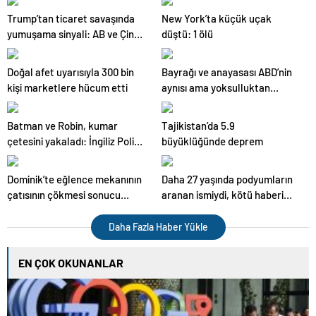
Trump’tan ticaret savaşında
New York’ta küçük uçak
yumuşama sinyali: AB ve Çin
düştü: 1 ölü
ile anlaşacağız
Doğal afet uyarısıyla 300 bin
Bayrağı ve anayasası ABD’nin
kişi marketlere hücum etti
aynısı ama yoksulluktan
kırılıyorlar
Batman ve Robin, kumar
Tajikistan’da 5.9
çetesini yakaladı: İngiliz Polisi
büyüklüğünde deprem
çizgi romanları gerçeğe taşıdı
Dominik’te eğlence mekanının
Daha 27 yaşında podyumların
çatısının çökmesi sonucu
aranan ismiydi, kötü haberi
hayatını kaybedenlerin sayısı
duyan inanamadı
226’ya yükseldi
Daha Fazla Haber Yükle
EN ÇOK OKUNANLAR