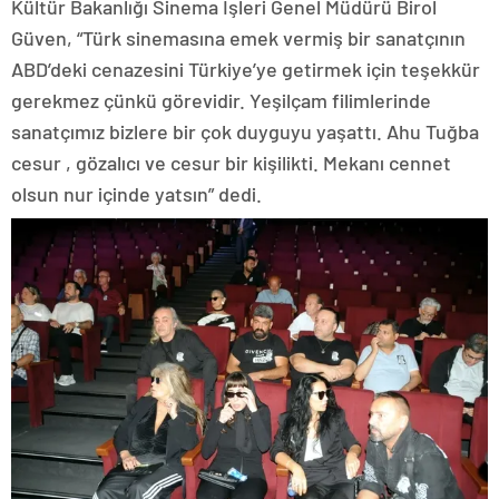
Kültür Bakanlığı Sinema İşleri Genel Müdürü Birol
Güven, “Türk sinemasına emek vermiş bir sanatçının
ABD’deki cenazesini Türkiye’ye getirmek için teşekkür
gerekmez çünkü görevidir. Yeşilçam filimlerinde
sanatçımız bizlere bir çok duyguyu yaşattı. Ahu Tuğba
cesur , gözalıcı ve cesur bir kişilikti. Mekanı cennet
olsun nur içinde yatsın” dedi.