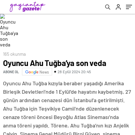
165 okunma
Oyuncu Ahu Tuğba’ya son veda
28 Eylül 2024 20:45
ABONE OL
News
Oyuncu Ahu Tuğba kızıyla beraber yaşadığı Amerika
Birleşik Devletleri’nde 1 Eylül’de hayatını kaybetmiş, 27
günün ardından cenazesi dün İstanbul’a getirilmişti.
Ahu Tuğba için Teşvikiye Camii’nde düzenlenecek
cenaze töreni öncesi Beyoğlu Atlas Sineması’nda
anma töreni yapıldı. Törene, Ahu Tuğba’nın kızı Anjelik
Calvin, Sinema Genel Müdürü Birol Güven, sinema