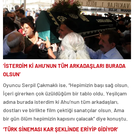
‘İSTERDİM Kİ AHU’NUN TÜM ARKADAŞLARI BURADA
OLSUN’
Oyuncu Serpil Çakmaklı ise, “Hepimizin başı sağ olsun.
İçeri girerken çok üzüldüğüm bir tablo oldu. Yeşilçam
adına burada isterdim ki Ahu’nun tüm arkadaşları,
dostları ve birlikte film çektiği sanatçılar olsun. Ama
bir gün ölüm hepimizin kapısını çalacak” diye konuştu.
‘TÜRK SİNEMASI KAR ŞEKLİNDE ERİYİP GİDİYOR’