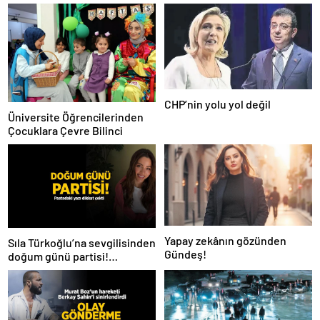
CHP’nin yolu yol değil
Üniversite Öğrencilerinden
Çocuklara Çevre Bilinci
Yapay zekânın gözünden
Sıla Türkoğlu’na sevgilisinden
Gündeş!
doğum günü partisi!
Pastadaki yazı dikkat çekti