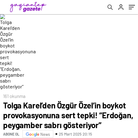
peygamber sabrı gösteriyor”
161 okunma
Tolga Karel’den Özgür Özel’in boykot
provokasyonuna sert tepki! “Erdoğan,
peygamber sabrı gösteriyor”
25 Mart 2025 20:15
ABONE OL
News