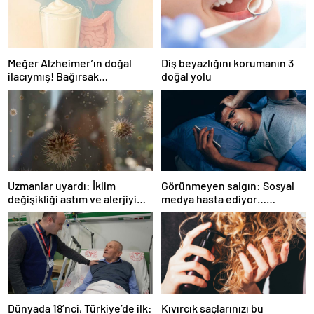
Meğer Alzheimer’ın doğal
Diş beyazlığını korumanın 3
ilacıymış! Bağırsak
doğal yolu
iltihaplanmasını önlüyor…
Uzmanlar uyardı: İklim
Görünmeyen salgın: Sosyal
değişikliği astım ve alerjiyi
medya hasta ediyor…
tetikliyor
Fiziksel, duygusal, zihinsel
etkilerine inanamayacaksınız
Dünyada 18’nci, Türkiye’de ilk:
Kıvırcık saçlarınızı bu