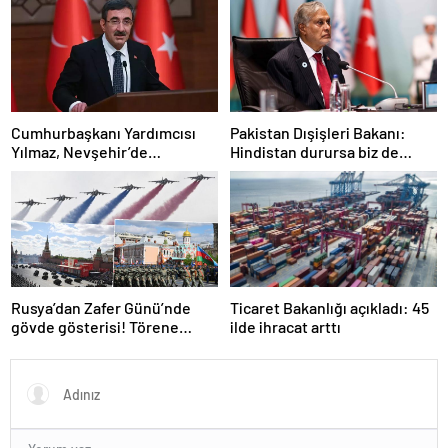
değildir
Cumhurbaşkanı Yardımcısı
Pakistan Dışişleri Bakanı:
Yılmaz, Nevşehir’de
Hindistan durursa biz de
temaslarda bulundu! ‘Hiç
duracağız
kimsenin tereddütü olmasın’
Rusya’dan Zafer Günü’nde
Ticaret Bakanlığı açıkladı: 45
gövde gösterisi! Törene
ilde ihracat arttı
damga vuran anlar