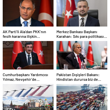
AK Parti’li Ala’dan PKK’nın
Merkez Bankası Başkanı
fesih kararına ilişkin
Karahan: Sıkı para politikası
açıklama: Pazarlık söz konusu
duruşumuz sürecek
değildir
Cumhurbaşkanı Yardımcısı
Pakistan Dışişleri Bakanı:
Yılmaz, Nevşehir’de
Hindistan durursa biz de
temaslarda bulundu! ‘Hiç
duracağız
kimsenin tereddütü olmasın’