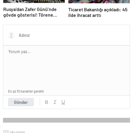
Rusya’dan Zafer Günü’nde
Ticaret Bakanlığı açıkladı: 45
gövde gösterisi! Törene
ilde ihracat arttı
damga vuran anlar
En az 10 karakter gerekli
Gönder
177 okunma