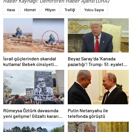
Haber Kaynağı: Demirören Haber Ajansı (DHA)
Hava
Hizmet
Milyon
Trafiği
Yolcu Sayısı
İsrail güçlerinden skandal
Beyaz Saray’da ‘Kanada
kutlama! Bebek cinsiyeti
pazarlığı’! Trump: 51. eyalet
partisinde Gazze’de bina
olmalı
patlatıldı
Rümeysa Öztürk davasında
Putin Netanyahu ile
yeni gelişme! Gözaltı kararına
telefonda görüştü
gerekçe sunamadılar