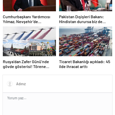
Cumhurbaşkanı Yardımcısı
Pakistan Dışişleri Bakanı:
Yılmaz, Nevşehir’de
Hindistan durursa biz de
temaslarda bulundu! ‘Hiç
duracağız
kimsenin tereddütü olmasın’
Rusya’dan Zafer Günü’nde
Ticaret Bakanlığı açıkladı: 45
gövde gösterisi! Törene
ilde ihracat arttı
damga vuran anlar