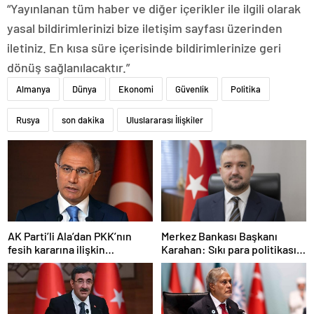
“Yayınlanan tüm haber ve diğer içerikler ile ilgili olarak
yasal bildirimlerinizi bize iletişim sayfası üzerinden
iletiniz. En kısa süre içerisinde bildirimlerinize geri
dönüş sağlanılacaktır.”
Almanya
Dünya
Ekonomi
Güvenlik
Politika
Rusya
son dakika
Uluslararası İlişkiler
AK Parti’li Ala’dan PKK’nın
Merkez Bankası Başkanı
fesih kararına ilişkin
Karahan: Sıkı para politikası
açıklama: Pazarlık söz konusu
duruşumuz sürecek
değildir