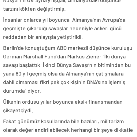
Rusya’nın Ukrayna’yı işgali, Almanya’daki düşünce
tarzını kökten değiştirmiş.
İnsanlar onlarca yıl boyunca, Almanya’nın Avrupa’da
geçmişte çıkardığı savaşlar nedeniyle askeri gücü
reddeden bir anlayışla yetiştirildi.
Berlin’de konuştuğum ABD merkezli düşünce kuruluşu
German Marshall Fund’dan Markus Ziener “İki dünya
savaşı başlattık. İkinci Dünya Savaşı’nın bitiminden bu
yana 80 yıl geçmiş olsa da Almanya’nın çatışmalara
dahil olmaması fikri pek çok kişinin DNA’sına işlemiş
durumda” diyor.
Ülkenin ordusu yıllar boyunca eksik finansmandan
şikayetçiydi.
Fakat günümüz koşullarında bile bazıları, militarizm
olarak değerlendirilebilecek herhangi bir şeye dikkatle