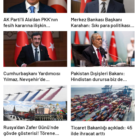
AK Parti’li Ala’dan PKK’nın
Merkez Bankası Başkanı
fesih kararına ilişkin
Karahan: Sıkı para politikası
açıklama: Pazarlık söz konusu
duruşumuz sürecek
değildir
Cumhurbaşkanı Yardımcısı
Pakistan Dışişleri Bakanı:
Yılmaz, Nevşehir’de
Hindistan durursa biz de
temaslarda bulundu! ‘Hiç
duracağız
kimsenin tereddütü olmasın’
Rusya’dan Zafer Günü’nde
Ticaret Bakanlığı açıkladı: 45
gövde gösterisi! Törene
ilde ihracat arttı