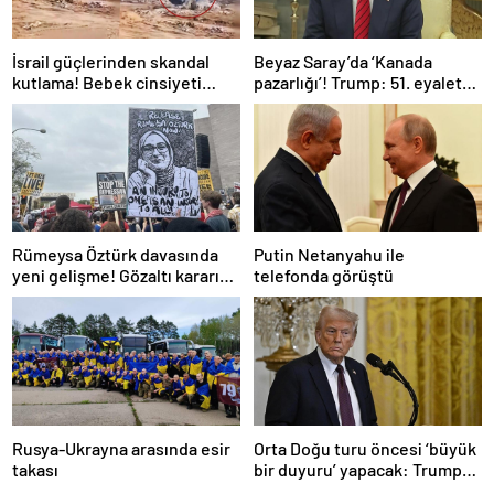
İsrail güçlerinden skandal
Beyaz Saray’da ‘Kanada
kutlama! Bebek cinsiyeti
pazarlığı’! Trump: 51. eyalet
partisinde Gazze’de bina
olmalı
patlatıldı
Rümeysa Öztürk davasında
Putin Netanyahu ile
yeni gelişme! Gözaltı kararına
telefonda görüştü
gerekçe sunamadılar
Rusya-Ukrayna arasında esir
Orta Doğu turu öncesi ‘büyük
takası
bir duyuru’ yapacak: Trump
ne açıklayacak?