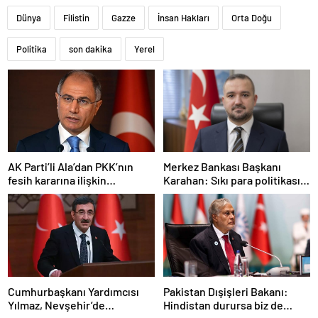
Dünya
Filistin
Gazze
İnsan Hakları
Orta Doğu
Politika
son dakika
Yerel
AK Parti’li Ala’dan PKK’nın
Merkez Bankası Başkanı
fesih kararına ilişkin
Karahan: Sıkı para politikası
açıklama: Pazarlık söz konusu
duruşumuz sürecek
değildir
Cumhurbaşkanı Yardımcısı
Pakistan Dışişleri Bakanı:
Yılmaz, Nevşehir’de
Hindistan durursa biz de