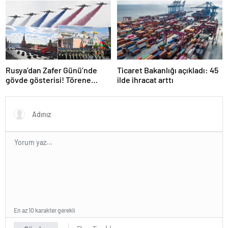
temaslarda bulundu! ‘Hiç
duracağız
kimsenin tereddütü olmasın’
Rusya’dan Zafer Günü’nde
Ticaret Bakanlığı açıkladı: 45
gövde gösterisi! Törene
ilde ihracat arttı
damga vuran anlar
En az 10 karakter gerekli