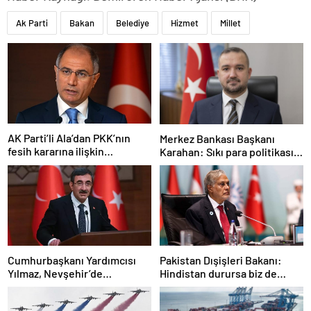
Ak Parti
Bakan
Belediye
Hizmet
Millet
AK Parti’li Ala’dan PKK’nın
Merkez Bankası Başkanı
fesih kararına ilişkin
Karahan: Sıkı para politikası
açıklama: Pazarlık söz konusu
duruşumuz sürecek
değildir
Cumhurbaşkanı Yardımcısı
Pakistan Dışişleri Bakanı:
Yılmaz, Nevşehir’de
Hindistan durursa biz de
temaslarda bulundu! ‘Hiç
duracağız
kimsenin tereddütü olmasın’