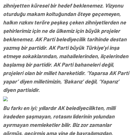
zihniyetten küresel bir hedef beklenemez. Vizyonu
oturduğu makam koltuğundan öteye geçemeyen,
halkın rızkını teröre peşkeş çeken zihniyetlerden ne
şehirlerimiz için ne de ülkemiz için büyük projeler
beklenemez. AK Parti belediyecilik tarihinde destan
yazmış bir partidir. AK Parti büyük Türkiye’yi inşa
etmeye sokaklarından, mahallelerinden, ilçelerinden
başlamış bir partidir. AK Parti bahaneleri değil,
projeleri olan bir millet hareketidir. ‘Yaparsa AK Parti
yapar’ diyen milletimizin, ‘Bakarız’ değil, ‘Yaparız’
diyen partisidir.
Bu farkı en iyi; yıllardır AK belediyecilikten, milli
iradeden şaşmayan, rotasını liderinin yolundan
ayırmayan memleketler bilir. Biz zor zamanlar
görmüş, geçirmiş ama yine de bayrağımızdan,