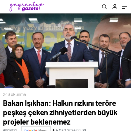
beklenemez
246 okunma
Bakan Işıkhan: Halkın rızkını teröre
peşkeş çeken zihniyetlerden büyük
projeler beklenemez
4 Mart 2024 00:39
ABONE OL
News