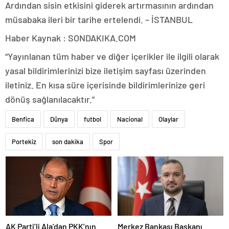
Ardından sisin etkisini giderek artırmasının ardından
müsabaka ileri bir tarihe ertelendi. – İSTANBUL
Haber Kaynak : SONDAKIKA.COM
“Yayınlanan tüm haber ve diğer içerikler ile ilgili olarak
yasal bildirimlerinizi bize iletişim sayfası üzerinden
iletiniz. En kısa süre içerisinde bildirimlerinize geri
dönüş sağlanılacaktır.”
Benfica
Dünya
futbol
Nacional
Olaylar
Portekiz
son dakika
Spor
AK Parti’li Ala’dan PKK’nın
Merkez Bankası Başkanı