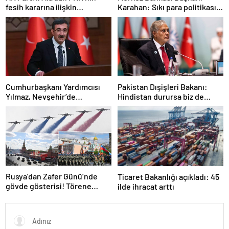
fesih kararına ilişkin
Karahan: Sıkı para politikası
açıklama: Pazarlık söz konusu
duruşumuz sürecek
değildir
Cumhurbaşkanı Yardımcısı
Pakistan Dışişleri Bakanı:
Yılmaz, Nevşehir’de
Hindistan durursa biz de
temaslarda bulundu! ‘Hiç
duracağız
kimsenin tereddütü olmasın’
Rusya’dan Zafer Günü’nde
Ticaret Bakanlığı açıkladı: 45
gövde gösterisi! Törene
ilde ihracat arttı
damga vuran anlar