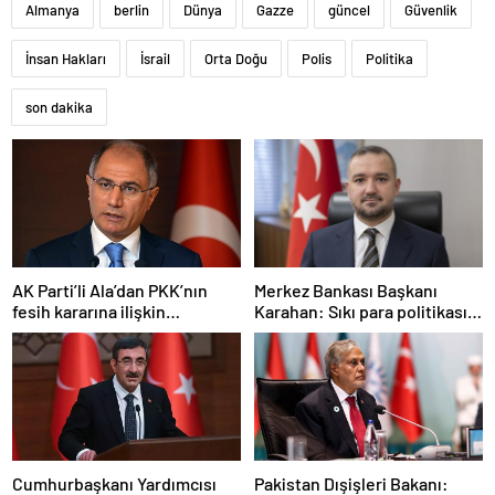
Almanya
berlin
Dünya
Gazze
güncel
Güvenlik
İnsan Hakları
İsrail
Orta Doğu
Polis
Politika
son dakika
AK Parti’li Ala’dan PKK’nın
Merkez Bankası Başkanı
fesih kararına ilişkin
Karahan: Sıkı para politikası
açıklama: Pazarlık söz konusu
duruşumuz sürecek
değildir
Cumhurbaşkanı Yardımcısı
Pakistan Dışişleri Bakanı: