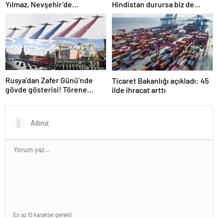
Yılmaz, Nevşehir’de
Hindistan durursa biz de
temaslarda bulundu! ‘Hiç
duracağız
kimsenin tereddütü olmasın’
Rusya’dan Zafer Günü’nde
Ticaret Bakanlığı açıkladı: 45
gövde gösterisi! Törene
ilde ihracat arttı
damga vuran anlar
En az 10 karakter gerekli