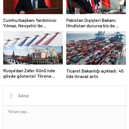
Cumhurbaşkanı Yardımcısı
Pakistan Dışişleri Bakanı:
Yılmaz, Nevşehir’de
Hindistan durursa biz de
temaslarda bulundu! ‘Hiç
duracağız
kimsenin tereddütü olmasın’
Rusya’dan Zafer Günü’nde
Ticaret Bakanlığı açıkladı: 45
gövde gösterisi! Törene
ilde ihracat arttı
damga vuran anlar