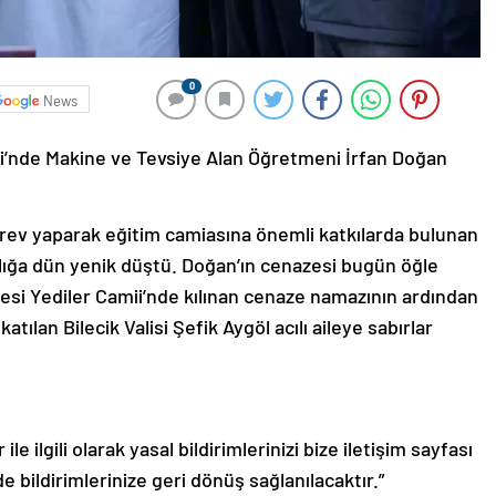
0
News
si’nde Makine ve Tevsiye Alan Öğretmeni İrfan Doğan
örev yaparak eğitim camiasına önemli katkılarda bulunan
lığa dün yenik düştü. Doğan’ın cenazesi bugün öğle
si Yediler Camii’nde kılınan cenaze namazının ardından
tılan Bilecik Valisi Şefik Aygöl acılı aileye sabırlar
le ilgili olarak yasal bildirimlerinizi bize iletişim sayfası
de bildirimlerinize geri dönüş sağlanılacaktır.”