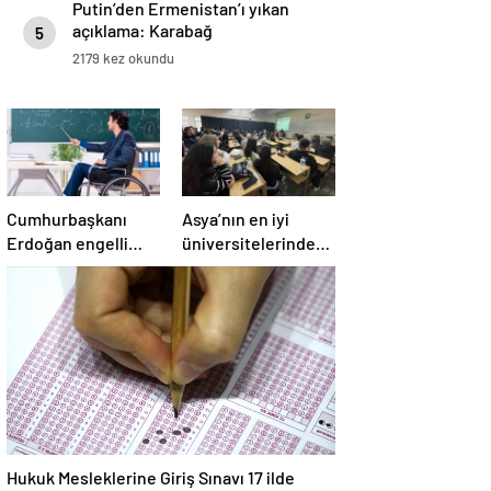
Putin’den Ermenistan’ı yıkan
açıklama: Karabağ
5
Azerbaycan’ın ayrılmaz bir
2179 kez okundu
parçasıdır!
Cumhurbaşkanı
Asya’nın en iyi
Erdoğan engelli
üniversitelerinde
öğretmen atamaları
dört Türk okulu ilk
için tarih verdi
100’de
Hukuk Mesleklerine Giriş Sınavı 17 ilde