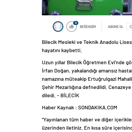
0
BEĞENDİM
ABONE OL
Bilecik Mesleki ve Teknik Anadolu Lise
hayatını kaybetti.
Uzun yıllar Bilecik Öğretmen Evi’nde g
İrfan Doğan, yakalandığı amansız hasta
namazına müteakip Ertuğrulgazi Mahalle
Şehir Mezarlığına defnedildi. Cenazeye ka
diledi. – BİLECİK
Haber Kaynak : SONDAKIKA.COM
“Yayınlanan tüm haber ve diğer içerikler i
üzerinden iletiniz. En kısa süre içerisin