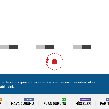
zde 95’i Müslüman ülkede askerler Türkçe öğreniyor
an ülkede askerler Türkçe 