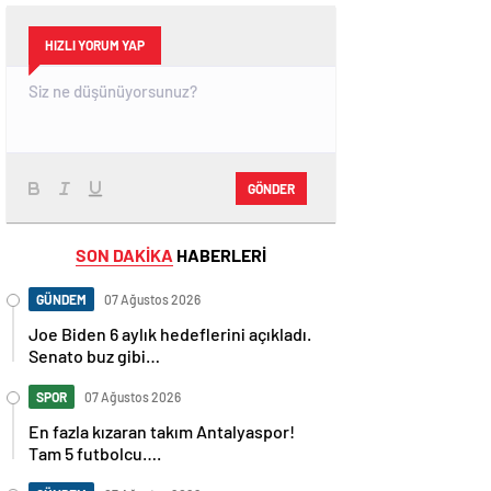
HIZLI YORUM YAP
GÖNDER
SON DAKİKA
HABERLERİ
GÜNDEM
07 Ağustos 2026
Joe Biden 6 aylık hedeflerini açıkladı.
Senato buz gibi…
SPOR
07 Ağustos 2026
En fazla kızaran takım Antalyaspor!
Tam 5 futbolcu….