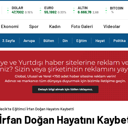
DOLAR
EURO
ALTIN
BITCOIN
47,7002
55,1992
6.666,78
%
0.15%
0.33%
2,68
Ekonomi
Spor
Kadın
Foto Galeri
Videolar
3.Sayfa
Avrupa
Bülten
Din
Eğitim
Hayat
Politika
lecik’te Eğitimci İrfan Doğan Hayatını Kaybetti
 İrfan Doğan Hayatını Kaybet