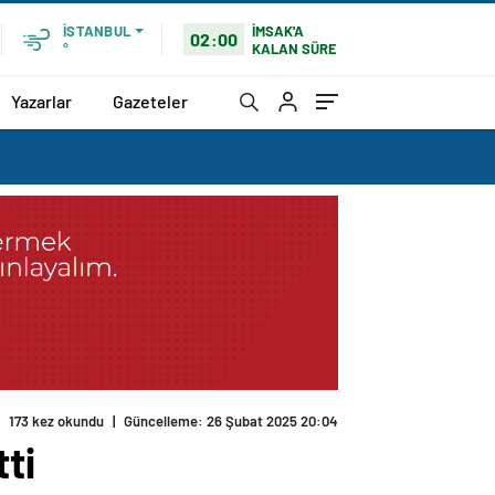
İMSAK'A
İSTANBUL
02:00
KALAN SÜRE
°
Yazarlar
Gazeteler
ti