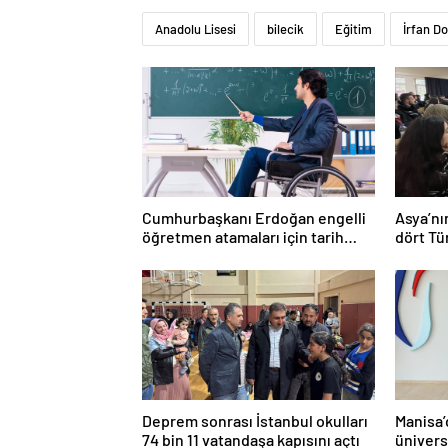
Anadolu Lisesi
bilecik
Eğitim
İrfan D
Cumhurbaşkanı Erdoğan engelli
Asya’nı
öğretmen atamaları için tarih
dört Tü
verdi
Deprem sonrası İstanbul okulları
Manisa’
74 bin 11 vatandaşa kapısını açtı
ünivers