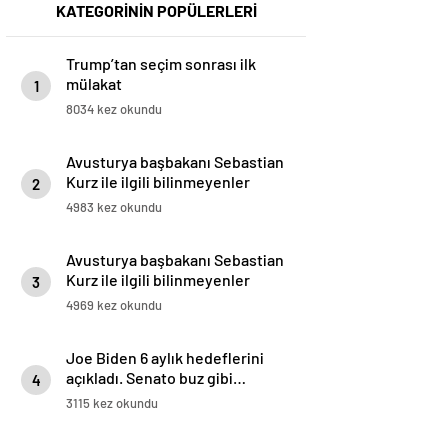
KATEGORİNİN POPÜLERLERİ
Trump’tan seçim sonrası ilk
mülakat
1
8034 kez okundu
Avusturya başbakanı Sebastian
Kurz ile ilgili bilinmeyenler
2
4983 kez okundu
Avusturya başbakanı Sebastian
Kurz ile ilgili bilinmeyenler
3
4969 kez okundu
Joe Biden 6 aylık hedeflerini
açıkladı. Senato buz gibi…
4
3115 kez okundu