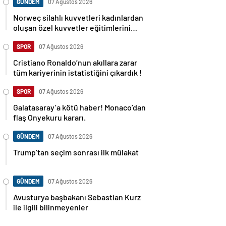
GÜNDEM
07 Ağustos 2026
Norweç silahlı kuvvetleri kadınlardan
oluşan özel kuvvetler eğitimlerini
başlattı.
SPOR
07 Ağustos 2026
Cristiano Ronaldo’nun akıllara zarar
tüm kariyerinin istatistiğini çıkardık !
SPOR
07 Ağustos 2026
Galatasaray’a kötü haber! Monaco’dan
flaş Onyekuru kararı.
GÜNDEM
07 Ağustos 2026
Trump’tan seçim sonrası ilk mülakat
GÜNDEM
07 Ağustos 2026
Avusturya başbakanı Sebastian Kurz
ile ilgili bilinmeyenler