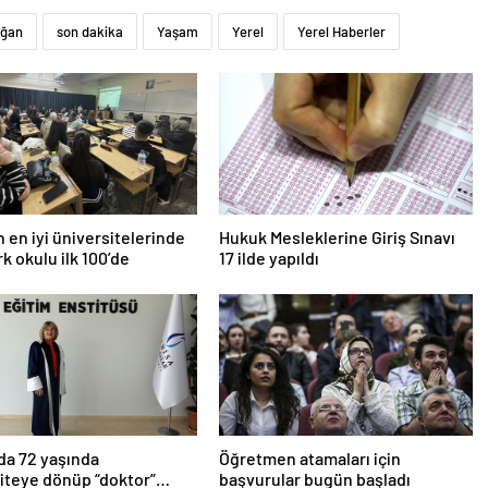
oğan
son dakika
Yaşam
Yerel
Yerel Haberler
n en iyi üniversitelerinde
Hukuk Mesleklerine Giriş Sınavı
rk okulu ilk 100’de
17 ilde yapıldı
da 72 yaşında
Öğretmen atamaları için
iteye dönüp “doktor”
başvurular bugün başladı