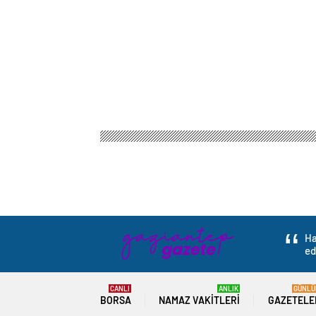
Gaziantep Haber Gazetesi
Gündem
Eğitim
Yü
Yüzde 95’i Müslüm