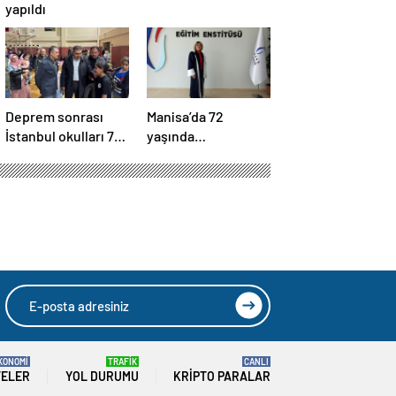
yapıldı
Deprem sonrası
Manisa’da 72
İstanbul okulları 74
yaşında
bin 11 vatandaşa
üniversiteye dönüp
kapısını açtı
“doktor” ünvanı aldı
öğreniyor
HIZLI YORUM YAP