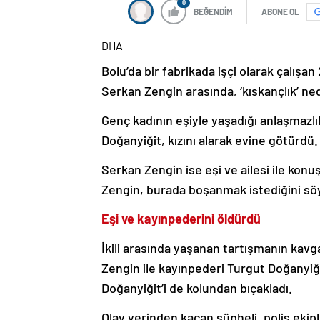
0
BEĞENDİM
ABONE OL
DHA
Bolu’da bir fabrikada işçi olarak çalışan
Serkan Zengin arasında, ‘kıskançlık’ ned
Genç kadının eşiyle yaşadığı anlaşmazlı
Doğanyiğit, kızını alarak evine götürdü.
Serkan Zengin ise eşi ve ailesi ile kon
Zengin, burada boşanmak istediğini söyl
Eşi ve kayınpederini öldürdü
İkili arasında yaşanan tartışmanın ka
Zengin ile kayınpederi Turgut Doğanyiği
Doğanyiğit’i de kolundan bıçakladı.
Olay yerinden kaçan şüpheli, polis ekipl