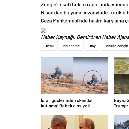
Zengin’in kati hekim raporunda vücudun
Nisan’dan bu yana cezaevinde tutuklu bu
Ceza Mahkemesi’nde hakim karşısına çı
Haber Kaynağı: Demirören Haber Ajans
Bıçak
İddianame
Olay
Serkan Zengin
İsrail güçlerinden skandal
Beyaz S
kutlama! Bebek cinsiyeti
Trump: 
partisinde Gazze’de bina
patlatıldı