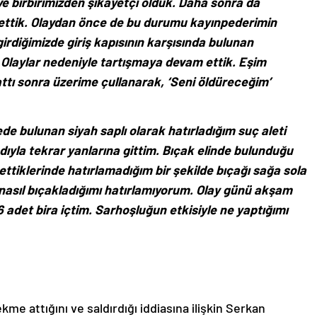
ve birbirimizden şikayetçi olduk. Daha sonra da
ttik. Olaydan önce de bu durumu kayınpederimin
irdiğimizde giriş kapısının karşısında bulunan
 Olaylar nedeniyle tartışmaya devam ettik. Eşim
ı sonra üzerime çullanarak, ‘Seni öldüreceğim’
e bulunan siyah saplı olarak hatırladığım suç aleti
ıyla tekrar yanlarına gittim. Bıçak elinde bulunduğu
tiklerinde hatırlamadığım bir şekilde bıçağı sağa sola
nasıl bıçakladığımı hatırlamıyorum. Olay günü akşam
 adet bira içtim. Sarhoşluğun etkisiyle ne yaptığımı
me attığını ve saldırdığı iddiasına ilişkin Serkan