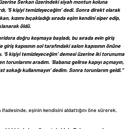
 üzerine Serkan üzerindeki siyah montun koluna
dı, ‘5 kişiyi temizleyeceğim’ dedi. Sonra direkt olarak
an, kızımı bıçakladığı sırada eşim kendini siper edip,
klanarak öldü.
oridora doğru koşmaya başladı, bu sırada evin giriş
e giriş kapısının sol tarafındaki salon kapısının önüne
ı. ‘5 kişiyi temizleyeceğim’ demesi üzerine iki torunuma
 torunlarımı aradım. ‘Babanız gelirse kapıyı açmayın,
üst sokağı kullanmayın’ dedim. Sonra torunlarım geldi.”
fadesinde, eşinin kendisini aldattığını öne sürerek,