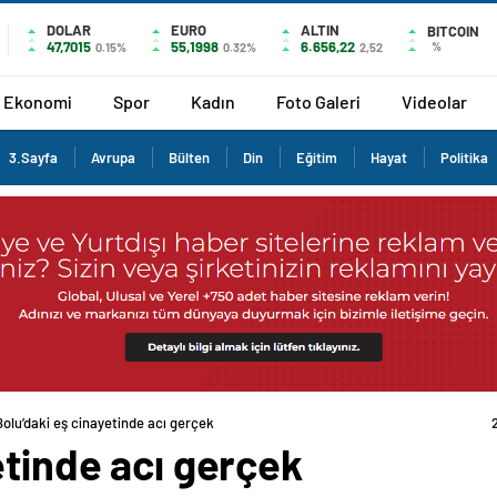
DOLAR
EURO
ALTIN
BITCOIN
47,7015
55,1998
6.656,22
%
0.15%
0.32%
2,52
Ekonomi
Spor
Kadın
Foto Galeri
Videolar
3.Sayfa
Avrupa
Bülten
Din
Eğitim
Hayat
Politika
Bolu’daki eş cinayetinde acı gerçek
etinde acı gerçek