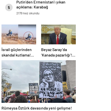
Putin’den Ermenistan’ı yıkan
açıklama: Karabağ
5
Azerbaycan’ın ayrılmaz bir
2179 kez okundu
parçasıdır!
İsrail güçlerinden
Beyaz Saray’da
skandal kutlama!
‘Kanada pazarlığı’!
Bebek cinsiyeti
Trump: 51. eyalet
partisinde Gazze’de
olmalı
bina patlatıldı
Rümeysa Öztürk davasında yeni gelişme!