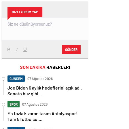
HIZLI YORUM YAP
GÖNDER
SON DAKİKA
HABERLERİ
GÜNDEM
07 Ağustos 2026
Joe Biden 6 aylık hedeflerini açıkladı.
Senato buz gibi…
SPOR
07 Ağustos 2026
En fazla kızaran takım Antalyaspor!
Tam 5 futbolcu….