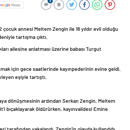
0
News
 2 çocuk annesi Meltem Zengin ile 16 yıldır evli olduğu
eniyle tartışma çıktı.
kları ailesine anlatması üzerine babası Turgut
uşmak için gece saatlerinde kayınpederinin evine geldi.
eyen eşiyle tartıştı.
vgaya dönüşmesinin ardından Serkan Zengin, Meltem
t’i bıçaklayarak öldürürken, kayınvalidesi Emine
eri tarafından yakalandı. Zengin’in olayda kullandığı