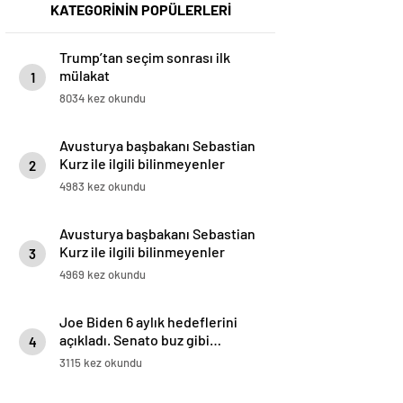
KATEGORİNİN POPÜLERLERİ
Trump’tan seçim sonrası ilk
mülakat
1
8034 kez okundu
Avusturya başbakanı Sebastian
Kurz ile ilgili bilinmeyenler
2
4983 kez okundu
Avusturya başbakanı Sebastian
Kurz ile ilgili bilinmeyenler
3
4969 kez okundu
Joe Biden 6 aylık hedeflerini
açıkladı. Senato buz gibi…
4
3115 kez okundu