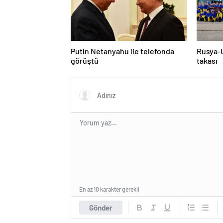
Putin Netanyahu ile telefonda
Rusya-U
görüştü
takası
En az 10 karakter gerekli
Gönder