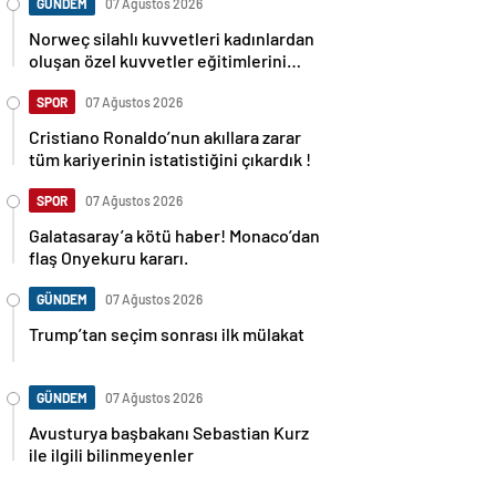
GÜNDEM
07 Ağustos 2026
Norweç silahlı kuvvetleri kadınlardan
oluşan özel kuvvetler eğitimlerini
başlattı.
SPOR
07 Ağustos 2026
Cristiano Ronaldo’nun akıllara zarar
tüm kariyerinin istatistiğini çıkardık !
SPOR
07 Ağustos 2026
Galatasaray’a kötü haber! Monaco’dan
flaş Onyekuru kararı.
GÜNDEM
07 Ağustos 2026
Trump’tan seçim sonrası ilk mülakat
GÜNDEM
07 Ağustos 2026
Avusturya başbakanı Sebastian Kurz
ile ilgili bilinmeyenler