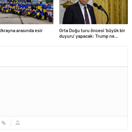
krayna arasında esir
Orta Doğu turu öncesi ‘büyük bir
duyuru’ yapacak: Trump ne
açıklayacak?