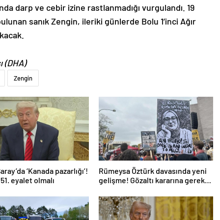
da darp ve cebir izine rastlanmadığı vurgulandı. 19
lunan sanık Zengin, ileriki günlerde Bolu 1’inci Ağır
kacak.
ı (DHA)
Zengin
aray’da ‘Kanada pazarlığı’!
Rümeysa Öztürk davasında yeni
51. eyalet olmalı
gelişme! Gözaltı kararına gerekçe
sunamadılar