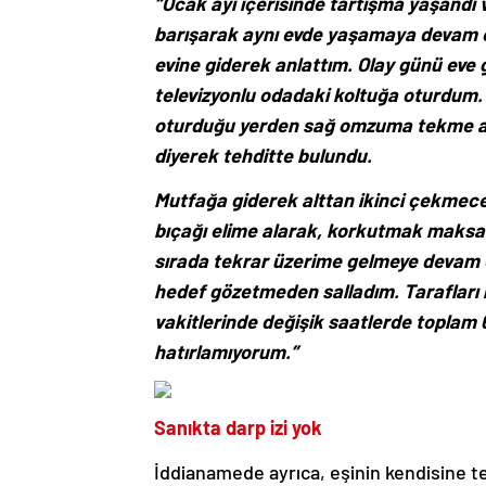
“Ocak ayı içerisinde tartışma yaşandı 
barışarak aynı evde yaşamaya devam e
evine giderek anlattım. Olay günü eve g
televizyonlu odadaki koltuğa oturdum.
oturduğu yerden sağ omzuma tekme att
diyerek tehditte bulundu.
Mutfağa giderek alttan ikinci çekmeced
bıçağı elime alarak, korkutmak maksad
sırada tekrar üzerime gelmeye devam et
hedef gözetmeden salladım. Tarafları 
vakitlerinde değişik saatlerde toplam 6
hatırlamıyorum.”
Sanıkta darp izi yok
İddianamede ayrıca, eşinin kendisine tek