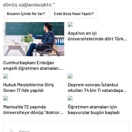
dönüş sağlanılacaktır.”
Bozanın İçinde Ne Var?
Evde Boza Nasıl Yapılır?
Asya’nın en iyi
üniversitelerinde dört Türk
okulu ilk 100’de
Cumhurbaşkanı Erdoğan
engelli öğretmen atamaları
için tarih verdi
Hukuk Mesleklerine Giriş
Deprem sonrası İstanbul
Sınavı 17 ilde yapıldı
okulları 74 bin 11 vatandaşa
kapısını açtı
Manisa’da 72 yaşında
Öğretmen atamaları için
üniversiteye dönüp “doktor”
başvurular bugün başladı
ünvanı aldı