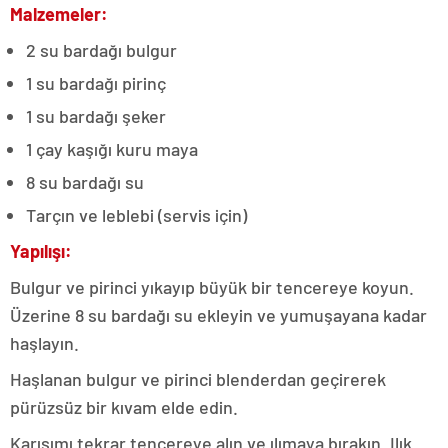
Malzemeler:
2 su bardağı bulgur
1 su bardağı pirinç
1 su bardağı şeker
1 çay kaşığı kuru maya
8 su bardağı su
Tarçın ve leblebi (servis için)
Yapılışı:
Bulgur ve pirinci yıkayıp büyük bir tencereye koyun.
Üzerine 8 su bardağı su ekleyin ve yumuşayana kadar
haşlayın.
Haşlanan bulgur ve pirinci blenderdan geçirerek
pürüzsüz bir kıvam elde edin.
Karışımı tekrar tencereye alın ve ılımaya bırakın. Ilık