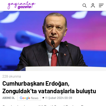
228 okunma
Cumhurbaşkanı Erdoğan,
Zonguldak’ta vatandaşlarla buluştu
11 Şubat 2024 00:09
ABONE OL
News