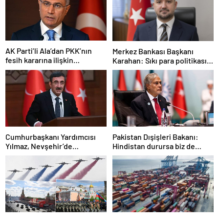
AK Parti’li Ala’dan PKK’nın
Merkez Bankası Başkanı
fesih kararına ilişkin
Karahan: Sıkı para politikası
açıklama: Pazarlık söz konusu
duruşumuz sürecek
değildir
Cumhurbaşkanı Yardımcısı
Pakistan Dışişleri Bakanı:
Yılmaz, Nevşehir’de
Hindistan durursa biz de
temaslarda bulundu! ‘Hiç
duracağız
kimsenin tereddütü olmasın’