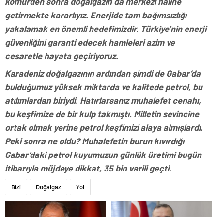
kömürden sonra doğalgazın da merkezi haline
getirmekte kararlıyız. Enerjide tam bağımsızlığı
yakalamak en önemli hedefimizdir. Türkiye’nin enerji
güvenliğini garanti edecek hamleleri azim ve
cesaretle hayata geçiriyoruz.
Karadeniz doğalgazının ardından şimdi de Gabar’da
bulduğumuz yüksek miktarda ve kalitede petrol, bu
atılımlardan biriydi. Hatırlarsanız muhalefet cenahı,
bu keşfimize de bir kulp takmıştı. Milletin sevincine
ortak olmak yerine petrol keşfimizi alaya almışlardı.
Peki sonra ne oldu? Muhalefetin burun kıvırdığı
Gabar’daki petrol kuyumuzun günlük üretimi bugün
itibarıyla müjdeye dikkat, 35 bin varili geçti.
Bizi
Doğalgaz
Yol