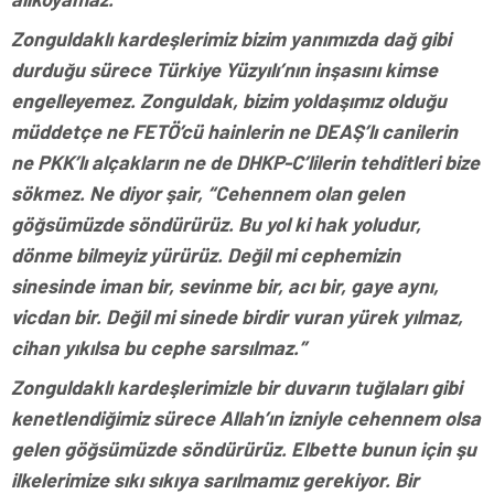
Zonguldaklı kardeşlerimiz bizim yanımızda dağ gibi
durduğu sürece Türkiye Yüzyılı’nın inşasını kimse
engelleyemez. Zonguldak, bizim yoldaşımız olduğu
müddetçe ne FETÖ’cü hainlerin ne DEAŞ’lı canilerin
ne PKK’lı alçakların ne de DHKP-C’lilerin tehditleri bize
sökmez. Ne diyor şair, “Cehennem olan gelen
göğsümüzde söndürürüz. Bu yol ki hak yoludur,
dönme bilmeyiz yürürüz. Değil mi cephemizin
sinesinde iman bir, sevinme bir, acı bir, gaye aynı,
vicdan bir. Değil mi sinede birdir vuran yürek yılmaz,
cihan yıkılsa bu cephe sarsılmaz.”
Zonguldaklı kardeşlerimizle bir duvarın tuğlaları gibi
kenetlendiğimiz sürece Allah’ın izniyle cehennem olsa
gelen göğsümüzde söndürürüz. Elbette bunun için şu
ilkelerimize sıkı sıkıya sarılmamız gerekiyor. Bir