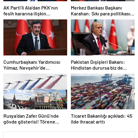
AK Parti’li Ala’dan PKK’nın
Merkez Bankası Başkanı
fesih kararına ilişkin
Karahan: Sıkı para politikası
açıklama: Pazarlık söz konusu
duruşumuz sürecek
değildir
Cumhurbaşkanı Yardımcısı
Pakistan Dışişleri Bakanı:
Yılmaz, Nevşehir’de
Hindistan durursa biz de
temaslarda bulundu! ‘Hiç
duracağız
kimsenin tereddütü olmasın’
Rusya’dan Zafer Günü’nde
Ticaret Bakanlığı açıkladı: 45
gövde gösterisi! Törene
ilde ihracat arttı
damga vuran anlar