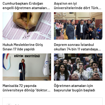
Cumhurbaşkanı Erdoğan
Asya’nın en iyi
engelli öğretmen atamaları
üniversitelerinde dört Türk
için tarih verdi
okulu ilk 100’de
Hukuk Mesleklerine Giriş
Deprem sonrası İstanbul
Sınavı 17 ilde yapıldı
okulları 74 bin 11 vatandaşa
kapısını açtı
Manisa’da 72 yaşında
Öğretmen atamaları için
üniversiteye dönüp “doktor”
başvurular bugün başladı
ünvanı aldı