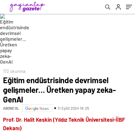
172 okunma
Eğitim endüstrisinde devrimsel
gelişmeler… Üretken yapay zeka-
GenAI
11 Eylül 2024 18:25
ABONE OL
News
Prof. Dr. Halit Keskin (
Yıldız Teknik Üniversitesi-İİBF
Dekanı)