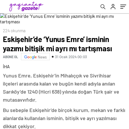
224 okunma
Eskişehir’de ‘Yunus Emre’ isminin
yazımı bitişik mi ayrı mı tartışması
31 Ocak 2024 00:03
ABONE OL
News
İHA
Yunus Emre, Eskişehir’in Mihalıççık ve Sivrihisar
ilçeleri arasında kalan ve bugün kendi adıyla anılan
Sarıköy’de 1240 (Hicri 638) yılında doğan Türk şair ve
mutasavvıfıdır.
Bu sebeple Eskişehir’de birçok kurum, mekan ve farklı
alanlarda kullanılan isminin, bitişik ve ayrı yazılması
dikkat çekiyor.