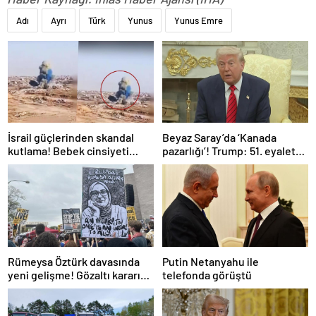
Adı
Ayrı
Türk
Yunus
Yunus Emre
İsrail güçlerinden skandal
Beyaz Saray’da ‘Kanada
kutlama! Bebek cinsiyeti
pazarlığı’! Trump: 51. eyalet
partisinde Gazze’de bina
olmalı
patlatıldı
Rümeysa Öztürk davasında
Putin Netanyahu ile
yeni gelişme! Gözaltı kararına
telefonda görüştü
gerekçe sunamadılar