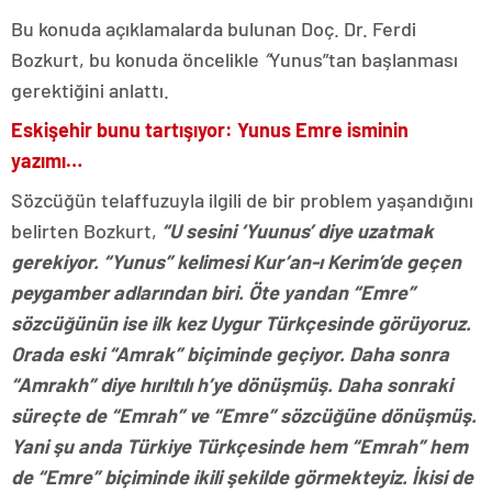
Bu konuda açıklamalarda bulunan Doç. Dr. Ferdi
Bozkurt, bu konuda öncelikle
“
Yunus”tan başlanması
gerektiğini anlattı.
Eskişehir bunu tartışıyor: Yunus Emre isminin
yazımı…
Sözcüğün telaffuzuyla ilgili de bir problem yaşandığını
belirten Bozkurt,
“U sesini ‘Yuunus’ diye uzatmak
gerekiyor. “Yunus” kelimesi Kur’an-ı Kerim’de geçen
peygamber adlarından biri. Öte yandan “Emre”
sözcüğünün ise ilk kez Uygur Türkçesinde görüyoruz.
Orada eski “Amrak” biçiminde geçiyor. Daha sonra
“Amrakh” diye hırıltılı h’ye dönüşmüş. Daha sonraki
süreçte de “Emrah” ve “Emre” sözcüğüne dönüşmüş.
Yani şu anda Türkiye Türkçesinde hem “Emrah” hem
de “Emre” biçiminde ikili şekilde görmekteyiz. İkisi de