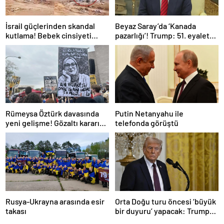
İsrail güçlerinden skandal
Beyaz Saray’da ‘Kanada
kutlama! Bebek cinsiyeti
pazarlığı’! Trump: 51. eyalet
partisinde Gazze’de bina
olmalı
patlatıldı
Rümeysa Öztürk davasında
Putin Netanyahu ile
yeni gelişme! Gözaltı kararına
telefonda görüştü
gerekçe sunamadılar
Rusya-Ukrayna arasında esir
Orta Doğu turu öncesi ‘büyük
takası
bir duyuru’ yapacak: Trump
ne açıklayacak?