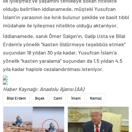
ile iyileşmez ve yaşamını tehlikeye sokan nitelikte
olduğu belirtilen iddianamede, müşteki Yusufcan
İslam’ın yarasının ise kırık bulunur şekilde ve basit tıbbi
müdahale ile iyileşmez nitelikte olduğu aktarılıyor.
İddianamede, sanık Ömer Salgın’ın, Galip Usta ve Bilal
Erdem’e yönelik “kasten öldürmeye teşebbüs etmek”
suçundan 18 yıldan 30 yıla kadar, Yusufcan İslam’a
yönelik “kasten yaralama” suçundan da 1,5 yıldan 4,5
yıla kadar hapisle cezalandırılması isteniyor.
Haber Kaynağı: Anadolu Ajansı (AA)
Bilal Erdem
Bıçak
Cami
İmam
Namaz