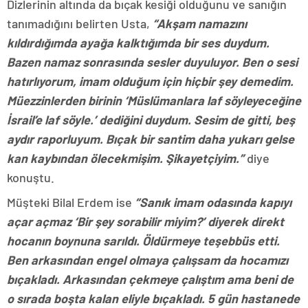
Dizlerinin altında da bıçak kesiği olduğunu ve sanığın
tanımadığını belirten Usta,
“Akşam namazını
kıldırdığımda ayağa kalktığımda bir ses duydum.
Bazen namaz sonrasında sesler duyuluyor. Ben o sesi
hatırlıyorum, imam olduğum için hiçbir şey demedim.
Müezzinlerden birinin ‘Müslümanlara laf söyleyeceğine
İsrail’e laf söyle.’ dediğini duydum. Sesim de gitti, beş
aydır raporluyum. Bıçak bir santim daha yukarı gelse
kan kaybından ölecekmişim. Şikayetçiyim.”
diye
konuştu.
Müşteki Bilal Erdem ise
“Sanık imam odasında kapıyı
açar açmaz ‘Bir şey sorabilir miyim?’ diyerek direkt
hocanın boynuna sarıldı. Öldürmeye teşebbüs etti.
Ben arkasından engel olmaya çalışsam da hocamızı
bıçakladı. Arkasından çekmeye çalıştım ama beni de
o sırada boşta kalan eliyle bıçakladı. 5 gün hastanede