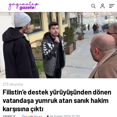
karşısına çıktı
273 okunma
Filistin’e destek yürüyüşünden dönen
vatandaşa yumruk atan sanık hakim
karşısına çıktı
14 Şubat 2024 12:30
ABONE OL
News