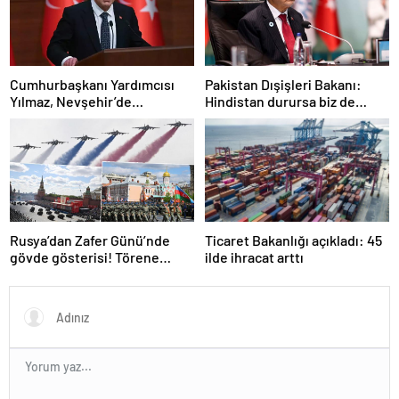
Cumhurbaşkanı Yardımcısı
Pakistan Dışişleri Bakanı:
Yılmaz, Nevşehir’de
Hindistan durursa biz de
temaslarda bulundu! ‘Hiç
duracağız
kimsenin tereddütü olmasın’
Rusya’dan Zafer Günü’nde
Ticaret Bakanlığı açıkladı: 45
gövde gösterisi! Törene
ilde ihracat arttı
damga vuran anlar