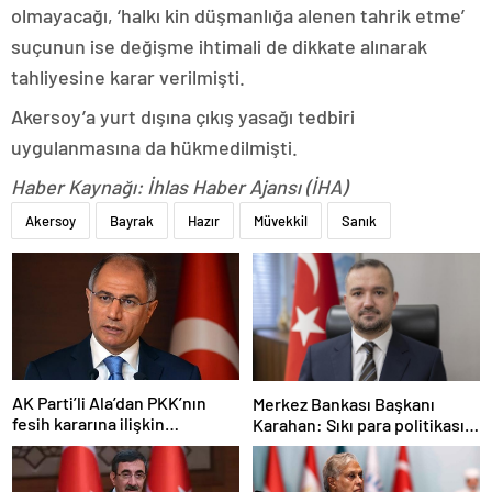
olmayacağı, ‘halkı kin düşmanlığa alenen tahrik etme’
suçunun ise değişme ihtimali de dikkate alınarak
tahliyesine karar verilmişti.
Akersoy’a yurt dışına çıkış yasağı tedbiri
uygulanmasına da hükmedilmişti.
Haber Kaynağı: İhlas Haber Ajansı (İHA)
Akersoy
Bayrak
Hazır
Müvekkil
Sanık
AK Parti’li Ala’dan PKK’nın
Merkez Bankası Başkanı
fesih kararına ilişkin
Karahan: Sıkı para politikası
açıklama: Pazarlık söz konusu
duruşumuz sürecek
değildir