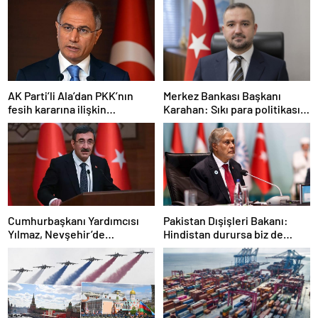
AK Parti’li Ala’dan PKK’nın
Merkez Bankası Başkanı
fesih kararına ilişkin
Karahan: Sıkı para politikası
açıklama: Pazarlık söz konusu
duruşumuz sürecek
değildir
Cumhurbaşkanı Yardımcısı
Pakistan Dışişleri Bakanı:
Yılmaz, Nevşehir’de
Hindistan durursa biz de
temaslarda bulundu! ‘Hiç
duracağız
kimsenin tereddütü olmasın’