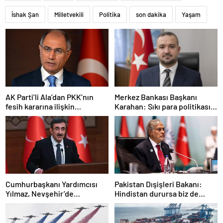
İshak Şan
Milletvekili
Politika
son dakika
Yaşam
AK Parti’li Ala’dan PKK’nın
Merkez Bankası Başkanı
fesih kararına ilişkin
Karahan: Sıkı para politikası
açıklama: Pazarlık söz konusu
duruşumuz sürecek
değildir
Cumhurbaşkanı Yardımcısı
Pakistan Dışişleri Bakanı:
Yılmaz, Nevşehir’de
Hindistan durursa biz de
temaslarda bulundu! ‘Hiç
duracağız
kimsenin tereddütü olmasın’