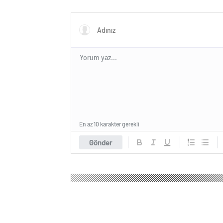
duracağız
anlar
En az 10 karakter gerekli
Gönder