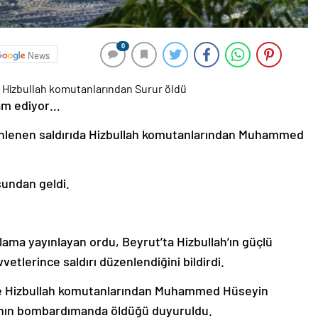
0
News
evam ediyor…
nlenen saldırıda Hizbullah komutanlarından Muhammed
sundan geldi.
lama yayınlayan ordu, Beyrut’ta Hizbullah’ın güçlü
etlerince saldırı düzenlendiğini bildirdi.
nde Hizbullah komutanlarından Muhammed Hüseyin
ının bombardımanda öldüğü duyuruldu.