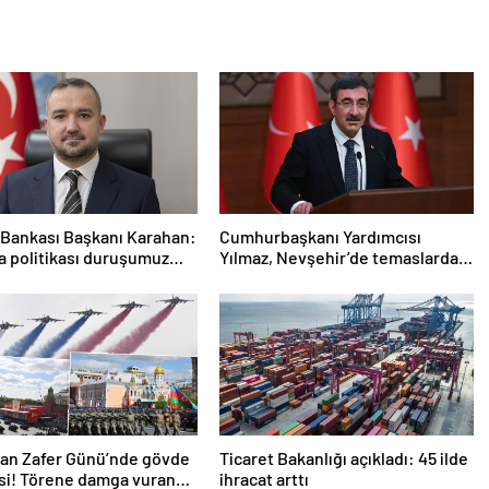
Bankası Başkanı Karahan:
Cumhurbaşkanı Yardımcısı
ra politikası duruşumuz
Yılmaz, Nevşehir’de temaslarda
k
bulundu! ‘Hiç kimsenin tereddütü
olmasın’
dan Zafer Günü’nde gövde
Ticaret Bakanlığı açıkladı: 45 ilde
si! Törene damga vuran
ihracat arttı