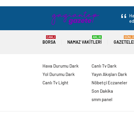
Ha
ed
CANLI
ANLIK
GÜNLÜ
BORSA
NAMAZ VAKITLERI
GAZETELE
Hava Durumu Dark
Canlı Tv Dark
Yol Durumu Dark
Yayın Akışları Dark
Canlı Tv Light
Nöbetçi Eczaneler
Son Dakika
smm panel