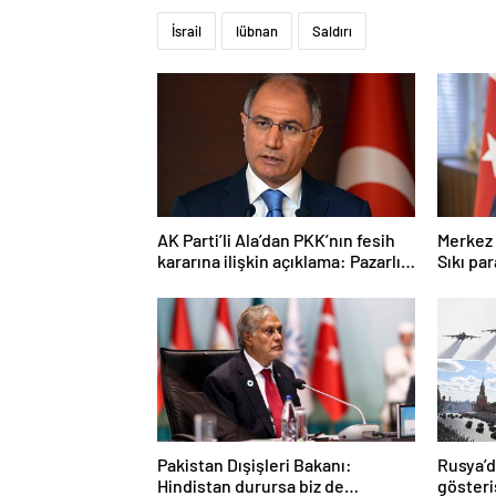
İsrail
lübnan
Saldırı
AK Parti’li Ala’dan PKK’nın fesih
Merkez 
kararına ilişkin açıklama: Pazarlık
Sıkı pa
söz konusu değildir
sürece
Pakistan Dışişleri Bakanı:
Rusya’
Hindistan durursa biz de
gösteri