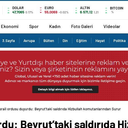
DOLAR
EURO
ALTIN
BITCOIN
47,7065
55,0069
6.571,12
%
0.17%
-0.02%
1,21
Ekonomi
Spor
Kadın
Foto Galeri
Videolar
3.Sayfa
Avrupa
Bülten
Din
Eğitim
Hayat
Politika
İsrail ordusu duyurdu: Beyrut’taki saldırıda Hizbullah komutanlarından Surur
du: Beyrut’taki saldırıda H