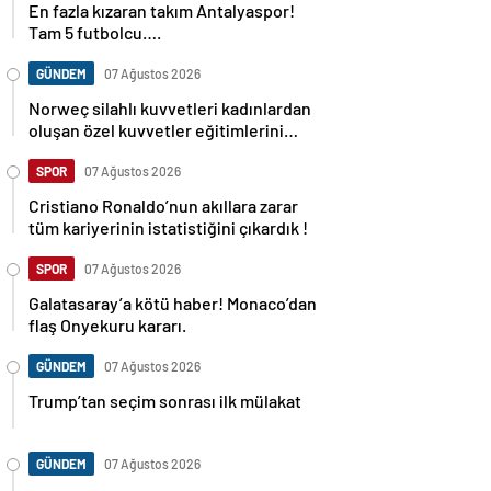
En fazla kızaran takım Antalyaspor!
Tam 5 futbolcu….
GÜNDEM
07 Ağustos 2026
Norweç silahlı kuvvetleri kadınlardan
oluşan özel kuvvetler eğitimlerini
başlattı.
SPOR
07 Ağustos 2026
Cristiano Ronaldo’nun akıllara zarar
tüm kariyerinin istatistiğini çıkardık !
SPOR
07 Ağustos 2026
Galatasaray’a kötü haber! Monaco’dan
flaş Onyekuru kararı.
GÜNDEM
07 Ağustos 2026
Trump’tan seçim sonrası ilk mülakat
GÜNDEM
07 Ağustos 2026