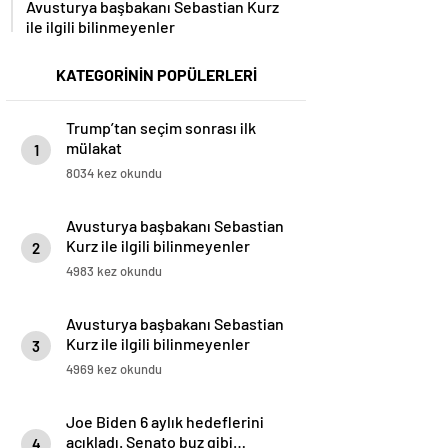
Avusturya başbakanı Sebastian Kurz
ile ilgili bilinmeyenler
KATEGORİNİN POPÜLERLERİ
Trump’tan seçim sonrası ilk
mülakat
1
8034 kez okundu
Avusturya başbakanı Sebastian
Kurz ile ilgili bilinmeyenler
2
4983 kez okundu
Avusturya başbakanı Sebastian
Kurz ile ilgili bilinmeyenler
3
4969 kez okundu
Joe Biden 6 aylık hedeflerini
açıkladı. Senato buz gibi…
4