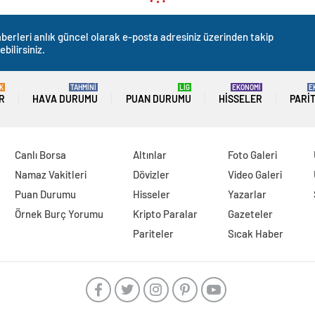
berleri anlık güncel olarak e-posta adresiniz üzerinden takip
ebilirsiniz.
K
TAHMİNİ
LİG
EKONOMİ
E
R
HAVA DURUMU
PUAN DURUMU
HISSELER
PARI
Canlı Borsa
Altınlar
Foto Galeri
Namaz Vakitleri
Dövizler
Video Galeri
Puan Durumu
Hisseler
Yazarlar
Örnek Burç Yorumu
Kripto Paralar
Gazeteler
Pariteler
Sıcak Haber