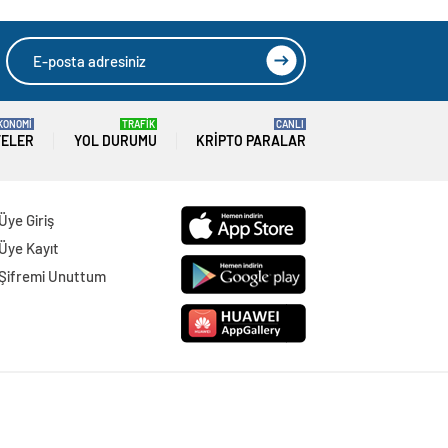
KONOMİ
TRAFİK
CANLI
TELER
YOL DURUMU
KRIPTO PARALAR
Üye Giriş
Üye Kayıt
Şifremi Unuttum