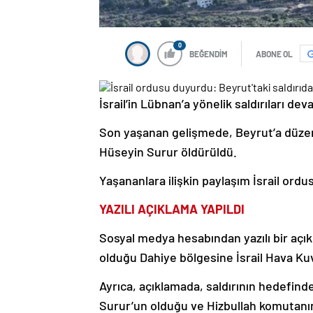
0
BEĞENDİM
ABONE OL
İsrail’in Lübnan’a yönelik saldırıları d
Son yaşanan gelişmede, Beyrut’a düze
Hüseyin Surur öldürüldü.
Yaşananlara ilişkin paylaşım İsrail ordu
YAZILI AÇIKLAMA YAPILDI
Sosyal medya hesabından yazılı bir açık
olduğu Dahiye bölgesine İsrail Hava Kuvv
Ayrıca, açıklamada, saldırının hedefi
Surur’un olduğu ve Hizbullah komutan