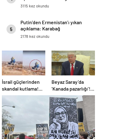
3115 kez okundu
Putin’den Ermenistan’ı yıkan
açıklama: Karabağ
5
Azerbaycan’ın ayrılmaz bir
2178 kez okundu
parçasıdır!
İsrail güçlerinden
Beyaz Saray’da
skandal kutlama!
‘Kanada pazarlığı’!
Bebek cinsiyeti
Trump: 51. eyalet
partisinde Gazze’de
olmalı
bina patlatıldı