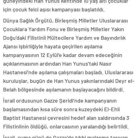
güneyindeki Han Yunus kentinde 10 yaş altı çocuklar
için çocuk felci aşısı kampanyası başlatıldı.
Dünya Sağlık Örgütü, Birleşmiş Milletler Uluslararası
Çocuklara Yardım Fonu ve Birleşmiş Milletler Yakın
Doğu’daki Filistinli Mültecilere Yardım ve Bayındırlık
Ajansı işbirliğiyle hayata geçirilen aşılama
kampanyasının 12 Eylül’e kadar devam edeceğinin
açıklanmasının ardından Han Yunus’taki Nasır
Hastanesi’nde aşılama çalışmaları başladı. Uluslararası
kuruluşlar, bugün de Han Yunus yakınlarındaki Deyr el-
Belah bölgesinde aşılamanın başlayacağını bildirdi.
İsrail ordusunun Gazze Şeridi’nde kampanyanın
başlamasından kısa süre sonra kuzeydeki El-Ehli
Baptist Hastanesi çevresini hedef alan saldırısında 3
Filistinlinin öldüğü, onlarcasının yaralandığı belirtildi.
İsrail, cuma günü de Gazze’de tıbbi malzeme taşıyan