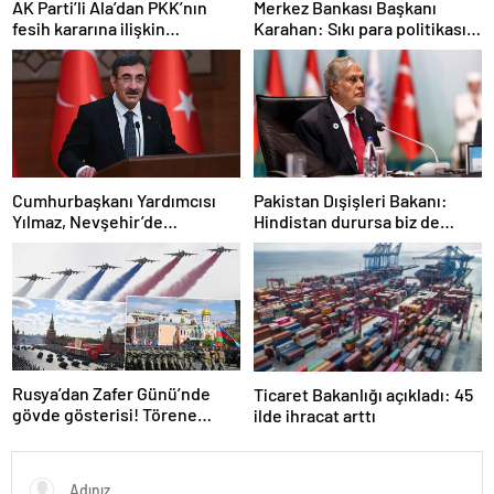
AK Parti’li Ala’dan PKK’nın
Merkez Bankası Başkanı
fesih kararına ilişkin
Karahan: Sıkı para politikası
açıklama: Pazarlık söz konusu
duruşumuz sürecek
değildir
Cumhurbaşkanı Yardımcısı
Pakistan Dışişleri Bakanı:
Yılmaz, Nevşehir’de
Hindistan durursa biz de
temaslarda bulundu! ‘Hiç
duracağız
kimsenin tereddütü olmasın’
Rusya’dan Zafer Günü’nde
Ticaret Bakanlığı açıkladı: 45
gövde gösterisi! Törene
ilde ihracat arttı
damga vuran anlar