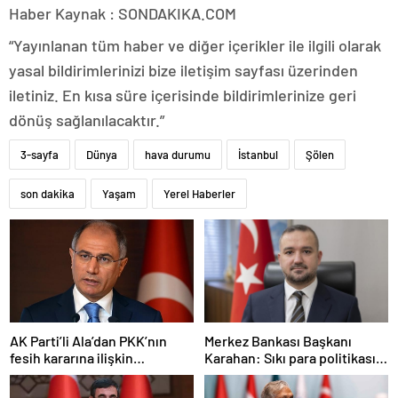
Haber Kaynak : SONDAKIKA.COM
“Yayınlanan tüm haber ve diğer içerikler ile ilgili olarak
yasal bildirimlerinizi bize iletişim sayfası üzerinden
iletiniz. En kısa süre içerisinde bildirimlerinize geri
dönüş sağlanılacaktır.”
3-sayfa
Dünya
hava durumu
İstanbul
Şölen
son dakika
Yaşam
Yerel Haberler
AK Parti’li Ala’dan PKK’nın
Merkez Bankası Başkanı
fesih kararına ilişkin
Karahan: Sıkı para politikası
açıklama: Pazarlık söz konusu
duruşumuz sürecek
değildir