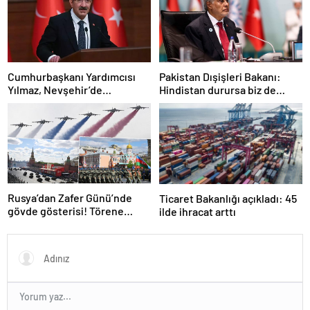
Cumhurbaşkanı Yardımcısı
Pakistan Dışişleri Bakanı:
Yılmaz, Nevşehir’de
Hindistan durursa biz de
temaslarda bulundu! ‘Hiç
duracağız
kimsenin tereddütü olmasın’
Rusya’dan Zafer Günü’nde
Ticaret Bakanlığı açıkladı: 45
gövde gösterisi! Törene
ilde ihracat arttı
damga vuran anlar