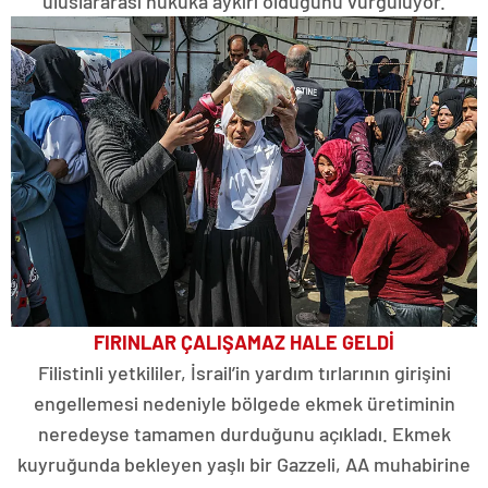
uluslararası hukuka aykırı olduğunu vurguluyor.
FIRINLAR ÇALIŞAMAZ HALE GELDİ
Filistinli yetkililer, İsrail’in yardım tırlarının girişini
engellemesi nedeniyle bölgede ekmek üretiminin
neredeyse tamamen durduğunu açıkladı. Ekmek
kuyruğunda bekleyen yaşlı bir Gazzeli, AA muhabirine