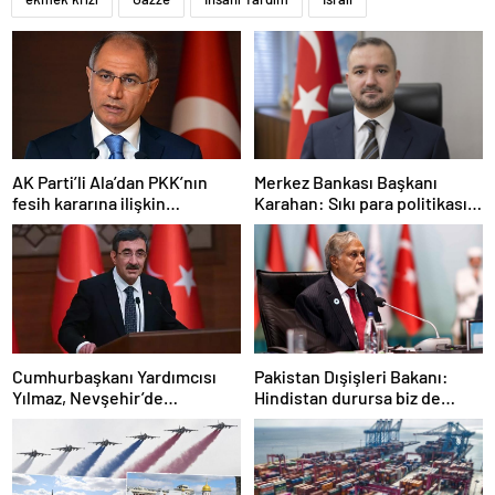
AK Parti’li Ala’dan PKK’nın
Merkez Bankası Başkanı
fesih kararına ilişkin
Karahan: Sıkı para politikası
açıklama: Pazarlık söz konusu
duruşumuz sürecek
değildir
Cumhurbaşkanı Yardımcısı
Pakistan Dışişleri Bakanı:
Yılmaz, Nevşehir’de
Hindistan durursa biz de
temaslarda bulundu! ‘Hiç
duracağız
kimsenin tereddütü olmasın’