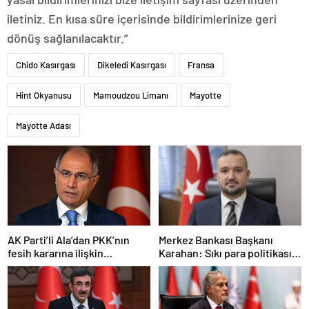
iletiniz. En kısa süre içerisinde bildirimlerinize geri
dönüş sağlanılacaktır.”
Chido Kasırgası
Dikeledi Kasırgası
Fransa
Hint Okyanusu
Mamoudzou Limanı
Mayotte
Mayotte Adası
AK Parti’li Ala’dan PKK’nın
Merkez Bankası Başkanı
fesih kararına ilişkin
Karahan: Sıkı para politikası
açıklama: Pazarlık söz konusu
duruşumuz sürecek
değildir