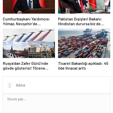
Cumhurbaşkanı Yardımcısı
Pakistan Dışişleri Bakanı:
Yılmaz, Nevşehir’de
Hindistan durursa biz de
temaslarda bulundu! ‘Hiç
duracağız
kimsenin tereddütü olmasın’
Rusya’dan Zafer Günü’nde
Ticaret Bakanlığı açıkladı: 45
gövde gösterisi! Törene
ilde ihracat arttı
damga vuran anlar