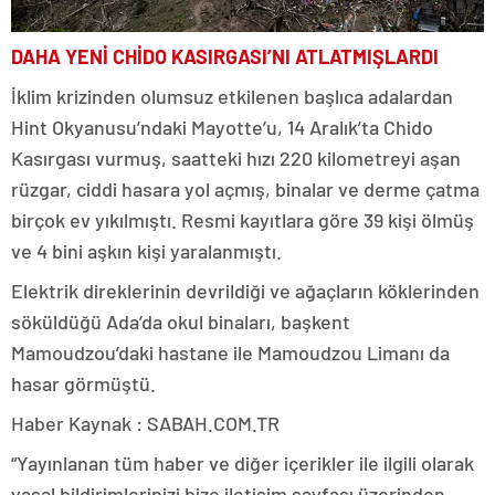
DAHA YENİ CHİDO KASIRGASI’NI ATLATMIŞLARDI
İklim krizinden olumsuz etkilenen başlıca adalardan
Hint Okyanusu’ndaki Mayotte’u, 14 Aralık’ta Chido
Kasırgası vurmuş, saatteki hızı 220 kilometreyi aşan
rüzgar, ciddi hasara yol açmış, binalar ve derme çatma
birçok ev yıkılmıştı. Resmi kayıtlara göre 39 kişi ölmüş
ve 4 bini aşkın kişi yaralanmıştı.
Elektrik direklerinin devrildiği ve ağaçların köklerinden
söküldüğü Ada’da okul binaları, başkent
Mamoudzou’daki hastane ile Mamoudzou Limanı da
hasar görmüştü.
Haber Kaynak : SABAH.COM.TR
“Yayınlanan tüm haber ve diğer içerikler ile ilgili olarak
yasal bildirimlerinizi bize iletişim sayfası üzerinden