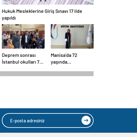
Hukuk Mesleklerine Giriş Sınavı 17 ilde
yapıldı
Deprem sonrası
Manisa’da 72
İstanbul okulları 74
yaşında
bin 11 vatandaşa
üniversiteye dönüp
kapısını açtı
“doktor” ünvanı aldı