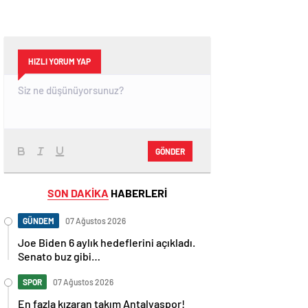
HIZLI YORUM YAP
GÖNDER
SON DAKİKA
HABERLERİ
GÜNDEM
07 Ağustos 2026
Joe Biden 6 aylık hedeflerini açıkladı.
Senato buz gibi…
SPOR
07 Ağustos 2026
En fazla kızaran takım Antalyaspor!