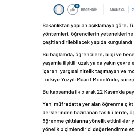
0
BEĞENDİM
ABONE OL
Bakanlıktan yapılan açıklamaya göre, T
yöntemleri, öğrencilerin yeteneklerine,
çeşitlendirilebilecek yapıda kurgulandı.
Bu bağlamda, öğrencilere, bilgi ve bece
yaşamla ilişkili, uzak ya da yakın çevre
içeren, yargısal nitelik taşımayan ve mo
Türkiye Yüzyılı Maarif Modeli’nde, süreç
Bu kapsamda ilk olarak 22 Kasım’da paylaş
Yeni müfredatta yer alan öğrenme çıktı
derslerinden hazırlanan fasiküllerde, öğ
öğrenme çıktılarına yönelik etkinlikler 
yönelik biçimlendirici değerlendirme etk