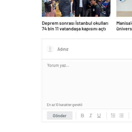
Deprem sonrası İstanbul okulları
Manisa’
74 bin 11 vatandaşa kapısını açtı
ünivers
ünvanı 
En az 10 karakter gerekli
Gönder