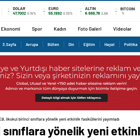
DOLAR
EURO
ALTIN
BITCOIN
47,7002
55,1992
6.666,78
%
0.15%
0.33%
2,68
Ekonomi
Spor
Kadın
Foto Galeri
Videolar
3.Sayfa
Avrupa
Bülten
Din
Eğitim
Hayat
Politika
B, ilkokul birinci sınıflara yönelik yeni etkinlik fasiküllerini yayımladı
 sınıflara yönelik yeni etkinl