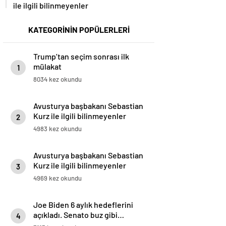
ile ilgili bilinmeyenler
KATEGORİNİN POPÜLERLERİ
Trump’tan seçim sonrası ilk
mülakat
1
8034 kez okundu
Avusturya başbakanı Sebastian
Kurz ile ilgili bilinmeyenler
2
4983 kez okundu
Avusturya başbakanı Sebastian
Kurz ile ilgili bilinmeyenler
3
4969 kez okundu
Joe Biden 6 aylık hedeflerini
açıkladı. Senato buz gibi…
4