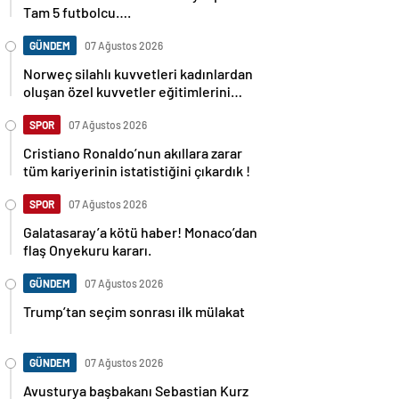
Tam 5 futbolcu….
GÜNDEM
07 Ağustos 2026
Norweç silahlı kuvvetleri kadınlardan
oluşan özel kuvvetler eğitimlerini
başlattı.
SPOR
07 Ağustos 2026
Cristiano Ronaldo’nun akıllara zarar
tüm kariyerinin istatistiğini çıkardık !
SPOR
07 Ağustos 2026
Galatasaray’a kötü haber! Monaco’dan
flaş Onyekuru kararı.
GÜNDEM
07 Ağustos 2026
Trump’tan seçim sonrası ilk mülakat
GÜNDEM
07 Ağustos 2026
Avusturya başbakanı Sebastian Kurz