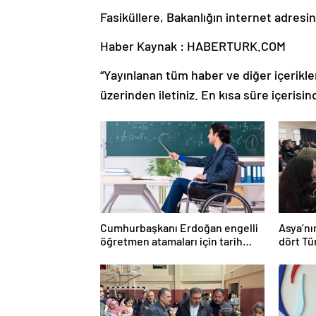
Fasiküllere, Bakanlığın internet adresin
Haber Kaynak : HABERTURK.COM
“Yayınlanan tüm haber ve diğer içerikler i
üzerinden iletiniz. En kısa süre içerisin
Cumhurbaşkanı Erdoğan engelli
Asya’nı
öğretmen atamaları için tarih
dört Tü
verdi