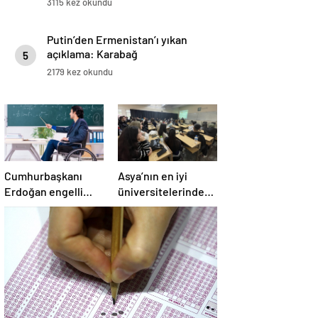
3115 kez okundu
Putin’den Ermenistan’ı yıkan
açıklama: Karabağ
5
Azerbaycan’ın ayrılmaz bir
2179 kez okundu
parçasıdır!
Cumhurbaşkanı
Asya’nın en iyi
Erdoğan engelli
üniversitelerinde
öğretmen atamaları
dört Türk okulu ilk
için tarih verdi
100’de