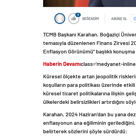
0
BEĞENDİM
ABONE OL
TCMB Başkanı Karahan, Boğaziçi Ünivers
temasıyla düzenlenen Finans Zirvesi 20
Enflasyon Görünümü” başlıklı konuşma 
Haberin Devamı
class=’medyanet-inline
Küresel ölçekte artan jeopolitik riskle
koşulların para politikası üzerinde etk
küresel ticaret politikalarına ilişkin 
ülkelerdeki belirsizlikleri artırdığını söyl
Karahan, 2024 Haziran’dan bu yana dez
enflasyonun ana eğiliminin gerilediğini
belirterek sözlerini şöyle sürdürdü: