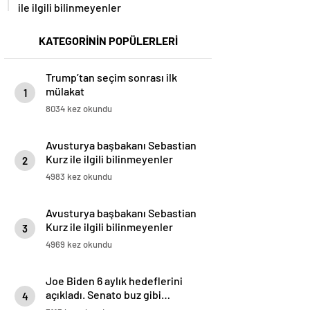
ile ilgili bilinmeyenler
KATEGORİNİN POPÜLERLERİ
Trump’tan seçim sonrası ilk
mülakat
1
8034 kez okundu
Avusturya başbakanı Sebastian
Kurz ile ilgili bilinmeyenler
2
4983 kez okundu
Avusturya başbakanı Sebastian
Kurz ile ilgili bilinmeyenler
3
4969 kez okundu
Joe Biden 6 aylık hedeflerini
açıkladı. Senato buz gibi…
4