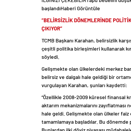
başlandı
Haberi Görüntüle
“BELİRSİZLİK DÖNEMLERİNDE POLİTİK
ÇIKIYOR”
TCMB Başkanı Karahan, belirsizlik karşısı
çeşitli politika birleşimleri kullanarak 
söyledi.
Gelişmekte olan ülkelerdeki merkez ban
belirsiz ve dalgalı hale geldiği bir orta
vurgulayan Karahan, şunları kaydetti:
“Özellikle 2008-2009 küresel finansal kr
aktarım mekanizmalarını zayıflatması ne
hale geldi. Gelişmekte olan ülkeler faiz o
tamamlamaya başladılar. Bu dönemde poli
Bunlardan ilki döviz piyasası müdahalel