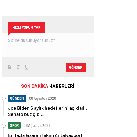
HIZLI YORUM YAP
GÖNDER
SON DAKİKA
HABERLERİ
GÜNDEM
08 Ağustos 2026
Joe Biden 6 aylık hedeflerini açıkladı.
Senato buz gibi…
SPOR
08 Ağustos 2026
En fazla kızaran takım Antalyaspor!