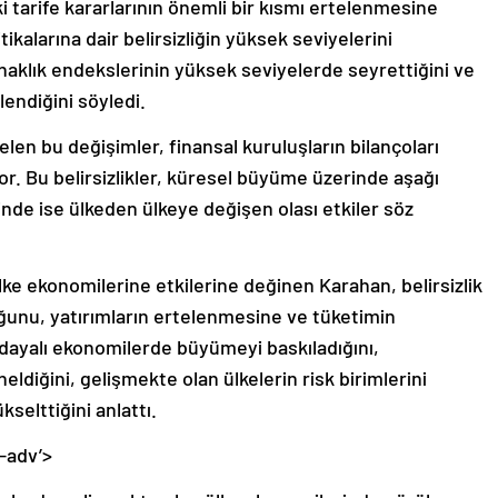
arife kararlarının önemli bir kısmı ertelenmesine
kalarına dair belirsizliğin yüksek seviyelerini
klık endekslerinin yüksek seviyelerde seyrettiğini ve
lendiğini söyledi.
len bu değişimler, finansal kuruluşların bilançoları
or. Bu belirsizlikler, küresel büyüme üzerinde aşağı
rinde ise ülkeden ülkeye değişen olası etkiler söz
lke ekonomilerine etkilerine değinen Karahan, belirsizlik
ğunu, yatırımların ertelenmesine ve tüketimin
dayalı ekonomilerde büyümeyi baskıladığını,
eldiğini, gelişmekte olan ülkelerin risk birimlerini
kselttiğini anlattı.
-adv’>