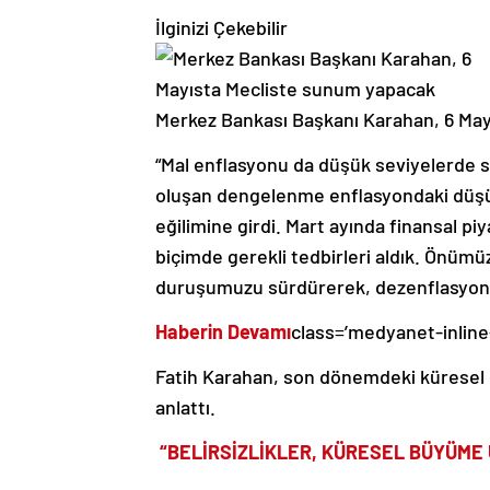
İlginizi Çekebilir
Merkez Bankası Başkanı Karahan, 6 May
“Mal enflasyonu da düşük seviyelerde s
oluşan dengelenme enflasyondaki düşüş
eğilimine girdi. Mart ayında finansal pi
biçimde gerekli tedbirleri aldık. Önümü
duruşumuzu sürdürerek, dezenflasyonu
Haberin Devamı
class=’medyanet-inline
Fatih Karahan, son dönemdeki küresel g
anlattı.
“BELİRSİZLİKLER, KÜRESEL BÜYÜME 