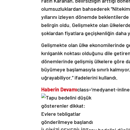
Fatih Karahan, belirsizliğin arttığı dö
olumsuzluklardan bahsederek “Nitekim
yıllarını izleyen dönemde beklentilerd
belirgin oldu. Gelişmekte olan ülkelerde
şoklardan fiyatlara geçişkenliğin daha 
Gelişmekte olan ülke ekonomilerinde ge
kırılganlık noktası olduğunu dile getire
dönemlerinde gelişmiş ülkelere göre daha
büyümeye başlamasıyla sınırlı kalmıyor, 
uğrayabiliyor.” ifadelerini kullandı.
Haberin Devamı
class=’medyanet-inline
İLGİNİZİ ÇEKEBİLİR
Tapu bedelini düşük