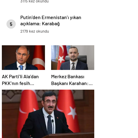
3115 kez okundu
Putin’den Ermenistan’ı yıkan
açıklama: Karabağ
5
Azerbaycan’ın ayrılmaz bir
2179 kez okundu
parçasıdır!
AK Parti’li Ala’dan
Merkez Bankası
PKK’nın fesih
Başkanı Karahan:
kararına ilişkin
Sıkı para politikası
açıklama: Pazarlık
duruşumuz sürecek
söz konusu değildir