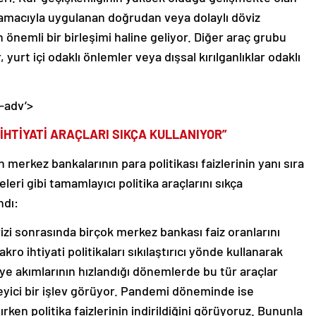
k amacıyla uygulanan doğrudan veya dolaylı döviz
n önemli bir birleşimi haline geliyor. Diğer araç grubu
, yurt içi odaklı önlemler veya dışsal kırılganlıklar odaklı
-adv’>
HTİYATİ ARAÇLARI SIKÇA KULLANIYOR”
 merkez bankalarının para politikası faizlerinin yanı sıra
leri gibi tamamlayıcı politika araçlarını sıkça
ndı:
izi sonrasında birçok merkez bankası faiz oranlarını
 ihtiyati politikaları sıkılaştırıcı yönde kullanarak
aye akımlarının hızlandığı dönemlerde bu tür araçlar
eleyici bir işlev görüyor. Pandemi döneminde ise
ırken politika faizlerinin indirildiğini görüyoruz. Bununla