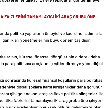
A FAİZLERİNİ TAMAMLAYICI İKİ ARAÇ GRUBU ÖNE
nda politika yapıcıların önleyici ve koordineli adımlarla
kırılganlıkları yönetmelerinin büyük önem taşıdığını
kalarının, küresel finansal döngülerinin giderek daha
mda para politikası araçlarını çeşitlendirmeye yöneldiğini
izi sonrasında küresel finansal koşulların para politikası
deniyle dışsal şoklara karşı kırılganlıklar daha görünür
ranı gibi geleneksel araçları ilave politika bileşenleri ile
tika faizlerini tamamlayıcı iki araç grubu öne çıkıyor.
eri. Kur geçişkenliğinin yüksek olduğu gelişmekte olan