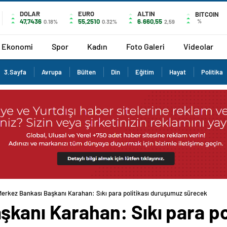
DOLAR
EURO
ALTIN
BITCOIN
47,7436
55,2510
6.660,55
%
0.18%
0.32%
2,59
Ekonomi
Spor
Kadın
Foto Galeri
Videolar
3.Sayfa
Avrupa
Bülten
Din
Eğitim
Hayat
Politika
erkez Bankası Başkanı Karahan: Sıkı para politikası duruşumuz sürecek
kanı Karahan: Sıkı para pol