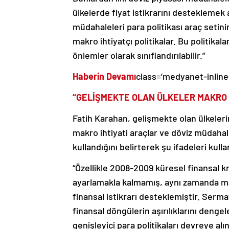
ülkelerde fiyat istikrarını destekleme
müdahaleleri para politikası araç setini
makro ihtiyatçı politikalar. Bu politikalar
önlemler olarak sınıflandırılabilir.”
Haberin Devamı
class=’medyanet-inline
“GELİŞMEKTE OLAN ÜLKELER MAKRO İ
Fatih Karahan, gelişmekte olan ülkelerin
makro ihtiyati araçlar ve döviz müdahale
kullandığını belirterek şu ifadeleri kulla
“Özellikle 2008-2009 küresel finansal kr
ayarlamakla kalmamış, aynı zamanda makro
finansal istikrarı desteklemiştir. Serm
finansal döngülerin aşırılıklarını deng
genişleyici para politikaları devreye alın