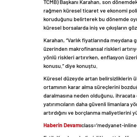
TCMB) Başkanı Karahan, son dönemdeki t
rağmen küresel ticaret ve ekonomi politi
koruduğunu belirterek bu dönemde oyna
küresel borsalarda iniş ve çıkışların göz
Karahan, “Varlık fiyatlarında meydana ge
üzerinden makrofinansal riskleri artırıy
yönlü riskleri artırırken, enflasyon üze
konusu.” diye konuştu.
Küresel düzeyde artan belirsizliklerin ü
ortamının karar alma süreçlerini bozdu
daralmasına neden olduğunu, ihracata 
yatırımcıların daha güvenli limanlara yön
artırdığını ve borçlanma maliyetlerini yü
Haberin Devamı
class=’medyanet-inline