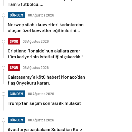
Tam 5 futbolcu….
GÜNDEM
08 Ağustos 2026
Norweç silahlı kuvvetleri kadınlardan
oluşan özel kuvvetler eğitimlerini
başlattı.
SPOR
08 Ağustos 2026
Cristiano Ronaldo’nun akıllara zarar
tüm kariyerinin istatistiğini çıkardık !
SPOR
08 Ağustos 2026
Galatasaray’a kötü haber! Monaco’dan
flaş Onyekuru kararı.
GÜNDEM
08 Ağustos 2026
Trump’tan seçim sonrası ilk mülakat
GÜNDEM
08 Ağustos 2026
Avusturya başbakanı Sebastian Kurz