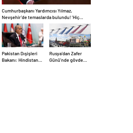
Cumhurbaşkanı Yardımcısı Yılmaz,
Nevşehir’de temaslarda bulundu! ‘Hiç
kimsenin tereddütü olmasın’
Pakistan Dışişleri
Rusya’dan Zafer
Bakanı: Hindistan
Günü’nde gövde
durursa biz de
gösterisi! Törene
duracağız
damga vuran anlar