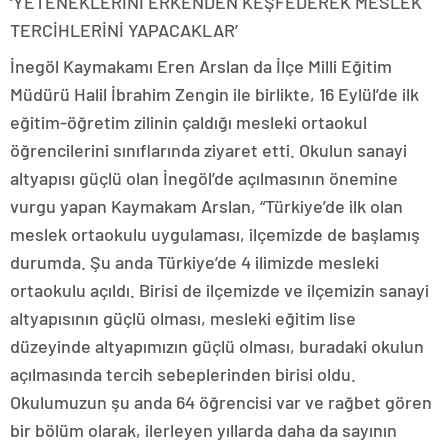
‘YETENEKLERİNİ ERKENDEN KEŞFEDEREK MESLEK
TERCİHLERİNİ YAPACAKLAR’
İnegöl Kaymakamı Eren Arslan da İlçe Milli Eğitim
Müdürü Halil İbrahim Zengin ile birlikte, 16 Eylül’de ilk
eğitim-öğretim zilinin çaldığı mesleki ortaokul
öğrencilerini sınıflarında ziyaret etti. Okulun sanayi
altyapısı güçlü olan İnegöl’de açılmasının önemine
vurgu yapan Kaymakam Arslan, “Türkiye’de ilk olan
meslek ortaokulu uygulaması, ilçemizde de başlamış
durumda. Şu anda Türkiye’de 4 ilimizde mesleki
ortaokulu açıldı. Birisi de ilçemizde ve ilçemizin sanayi
altyapısının güçlü olması, mesleki eğitim lise
düzeyinde altyapımızın güçlü olması, buradaki okulun
açılmasında tercih sebeplerinden birisi oldu.
Okulumuzun şu anda 64 öğrencisi var ve rağbet gören
bir bölüm olarak, ilerleyen yıllarda daha da sayının