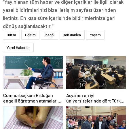
“Yayınlanan tüm haber ve diğer içerikler ile ilgili olarak
yasal bildirimlerinizi bize iletişim sayfası üzerinden
iletiniz. En kısa süre içerisinde bildirimlerinize geri
dönüş sağlanılacaktır.”
Bursa
Eğitim
İnegöl
son dakika
Yaşam
Yerel Haberler
Cumhurbaşkanı Erdoğan
Asya’nın en iyi
engelli öğretmen atamaları
üniversitelerinde dört Türk
için tarih verdi
okulu ilk 100’de