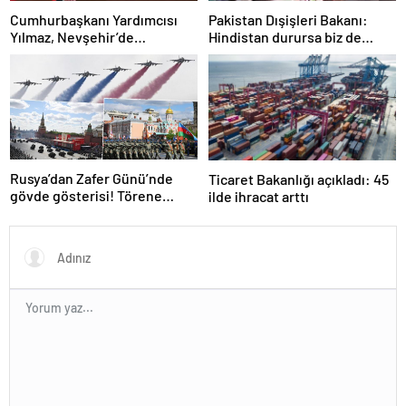
Cumhurbaşkanı Yardımcısı
Pakistan Dışişleri Bakanı:
Yılmaz, Nevşehir’de
Hindistan durursa biz de
temaslarda bulundu! ‘Hiç
duracağız
kimsenin tereddütü olmasın’
Rusya’dan Zafer Günü’nde
Ticaret Bakanlığı açıkladı: 45
gövde gösterisi! Törene
ilde ihracat arttı
damga vuran anlar