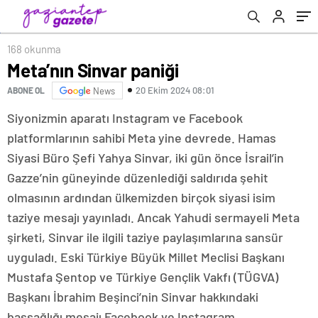
168 okunma
Meta’nın Sinvar paniği
20 Ekim 2024 08:01
ABONE OL
News
Siyonizmin aparatı Instagram ve Facebook
platformlarının sahibi Meta yine devrede. Hamas
Siyasi Büro Şefi Yahya Sinvar, iki gün önce İsrail’in
Gazze’nin güneyinde düzenlediği saldırıda şehit
olmasının ardından ülkemizden birçok siyasi isim
taziye mesajı yayınladı. Ancak Yahudi sermayeli Meta
şirketi, Sinvar ile ilgili taziye paylaşımlarına sansür
uyguladı. Eski Türkiye Büyük Millet Meclisi Başkanı
Mustafa Şentop ve Türkiye Gençlik Vakfı (TÜGVA)
Başkanı İbrahim Beşinci’nin Sinvar hakkındaki
başsağlığı mesajı Facebook ve Instagram