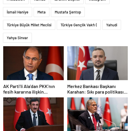
İsmail Haniye
Meta
Mustafa Şentop
Türkiye Büyük Millet Meclisi
Türkiye Gençlik Vakfı (
Yahudi
Yahya Sinvar
AK Parti’li Ala’dan PKK’nın
Merkez Bankası Başkanı
fesih kararına ilişkin
Karahan: Sıkı para politikası
açıklama: Pazarlık söz konusu
duruşumuz sürecek
değildir