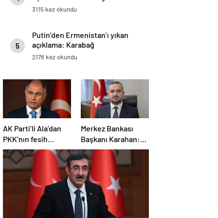
3115 kez okundu
Putin’den Ermenistan’ı yıkan
açıklama: Karabağ
5
Azerbaycan’ın ayrılmaz bir
2178 kez okundu
parçasıdır!
AK Parti’li Ala’dan
Merkez Bankası
PKK’nın fesih
Başkanı Karahan:
kararına ilişkin
Sıkı para politikası
açıklama: Pazarlık
duruşumuz sürecek
söz konusu değildir