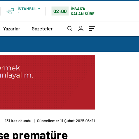
İMSAK'A
İSTANBUL
02:00
KALAN SÜRE
°
Yazarlar
Gazeteler
131 kez okundu
|
Güncelleme: 11 Şubat 2025 06:21
rse prematüre