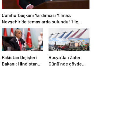
Cumhurbaşkanı Yardımcısı Yılmaz,
Nevşehir’de temaslarda bulundu! ‘Hiç
kimsenin tereddütü olmasın’
Pakistan Dışişleri
Rusya’dan Zafer
Bakanı: Hindistan
Günü’nde gövde
durursa biz de
gösterisi! Törene
duracağız
damga vuran anlar