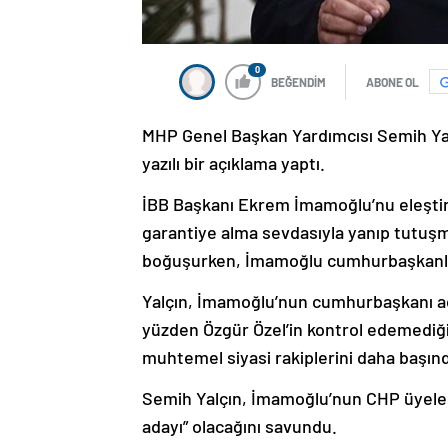
0
BEĞENDİM
ABONE OL
MHP Genel Başkan Yardımcısı Semih Yalç
yazılı bir açıklama yaptı.
İBB Başkanı Ekrem İmamoğlu’nu eleştir
garantiye alma sevdasıyla yanıp tutuşma
boğuşurken, İmamoğlu cumhurbaşkanlığ
Yalçın, İmamoğlu’nun cumhurbaşkanı ada
yüzden Özgür Özel’in kontrol edemediği 
muhtemel siyasi rakiplerini daha başınd
Semih Yalçın, İmamoğlu’nun CHP üyeler
adayı” olacağını savundu.