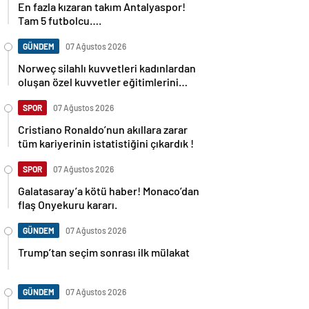
En fazla kızaran takım Antalyaspor!
Tam 5 futbolcu….
GÜNDEM
07 Ağustos 2026
Norweç silahlı kuvvetleri kadınlardan
oluşan özel kuvvetler eğitimlerini
başlattı.
SPOR
07 Ağustos 2026
Cristiano Ronaldo’nun akıllara zarar
tüm kariyerinin istatistiğini çıkardık !
SPOR
07 Ağustos 2026
Galatasaray’a kötü haber! Monaco’dan
flaş Onyekuru kararı.
GÜNDEM
07 Ağustos 2026
Trump’tan seçim sonrası ilk mülakat
GÜNDEM
07 Ağustos 2026