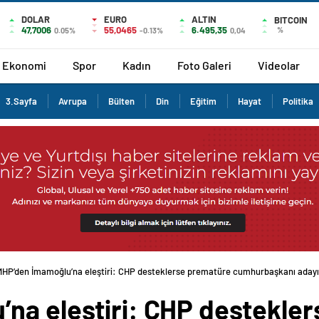
DOLAR
EURO
ALTIN
BITCOIN
47,7006
55,0465
6.495,35
%
0.05%
-0.13%
0,04
Ekonomi
Spor
Kadın
Foto Galeri
Videolar
3.Sayfa
Avrupa
Bülten
Din
Eğitim
Hayat
Politika
MHP’den İmamoğlu’na eleştiri: CHP desteklerse prematüre cumhurbaşkanı adayı
na eleştiri: CHP destekle