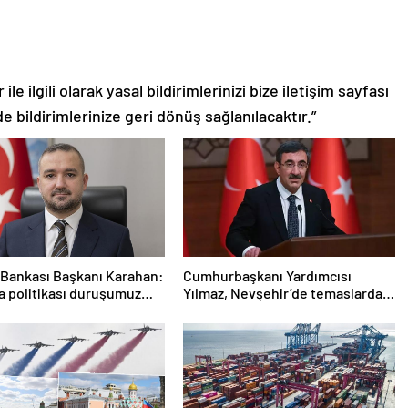
le ilgili olarak yasal bildirimlerinizi bize iletişim sayfası
de bildirimlerinize geri dönüş sağlanılacaktır.”
Bankası Başkanı Karahan:
Cumhurbaşkanı Yardımcısı
ra politikası duruşumuz
Yılmaz, Nevşehir’de temaslarda
k
bulundu! ‘Hiç kimsenin tereddütü
olmasın’