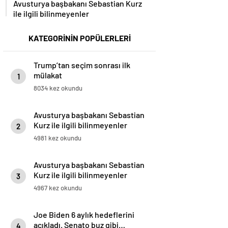
Avusturya başbakanı Sebastian Kurz
ile ilgili bilinmeyenler
KATEGORİNİN POPÜLERLERİ
Trump’tan seçim sonrası ilk
mülakat
1
8034 kez okundu
Avusturya başbakanı Sebastian
Kurz ile ilgili bilinmeyenler
2
4981 kez okundu
Avusturya başbakanı Sebastian
Kurz ile ilgili bilinmeyenler
3
4967 kez okundu
Joe Biden 6 aylık hedeflerini
açıkladı. Senato buz gibi…
4