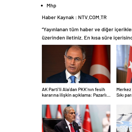
Mhp
Haber Kaynak : NTV.COM.TR
“Yayınlanan tüm haber ve diğer içerikler i
üzerinden iletiniz. En kısa süre içerisin
AK Parti’li Ala’dan PKK’nın fesih
Merkez 
kararına ilişkin açıklama: Pazarlık
Sıkı pa
söz konusu değildir
sürece