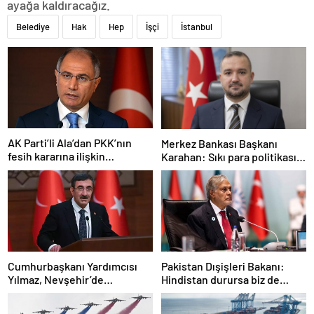
ayağa kaldıracağız.
Belediye
Hak
Hep
İşçi
İstanbul
AK Parti’li Ala’dan PKK’nın
Merkez Bankası Başkanı
fesih kararına ilişkin
Karahan: Sıkı para politikası
açıklama: Pazarlık söz konusu
duruşumuz sürecek
değildir
Cumhurbaşkanı Yardımcısı
Pakistan Dışişleri Bakanı:
Yılmaz, Nevşehir’de
Hindistan durursa biz de
temaslarda bulundu! ‘Hiç
duracağız
kimsenin tereddütü olmasın’