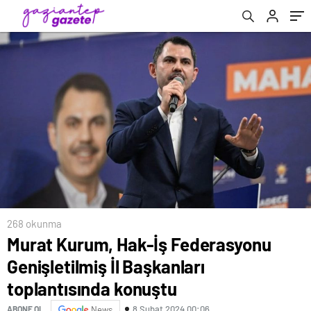
konuştu
268 okunma
Murat Kurum, Hak-İş Federasyonu
Genişletilmiş İl Başkanları
toplantısında konuştu
8 Şubat 2024 00:06
ABONE OL
News