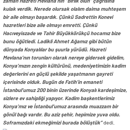
zaman Hazreti Mevlana’nın “birlik olun” çağrısına
kulak verdik. Nerede olursak olalım daima muhteşem
bir aile olmayı başardık. Çünkü Sadrettin Konevi
hazretleri bize aile olmayı emretti. Çünkü
Hacıveyiszade ve Tahir Büyükkörükçü hocamız bize
bunu öğütledi. Ladikli Ahmet Ağamız gibi bütün
dünyada Konyalılar bu şuurla yürüdü. Hazreti
Mevlana’nın torunları olarak nereye gidersek gidelim,
Konya’mızın zengin kültürünü, medeniyetimizin kadim
değerlerini en güçlü şekilde yaşatmanın gayreti
içerisinde olduk. Bugün de Fatih’in emaneti
İstanbul’umuz 200 binin üzerinde Konyalı kardeşimize,
sizlere ev sahipliği yapıyor. Kadim başkentlerimiz
Konya’mız ve İstanbul’umuz arasında muazzam bir
gönül bağı vardır. Bu aziz şehir, hepimize yuva oldu.
Soframızdaki ekmeğimizi burada bölüştük”
dedi.