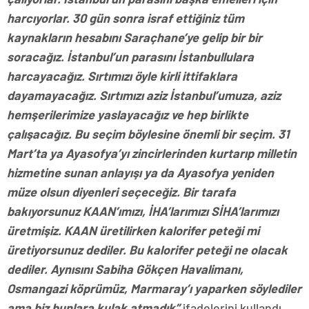
harcıyorlar. 30 gün sonra israf ettiğiniz tüm
kaynakların hesabını Saraçhane’ye gelip bir bir
soracağız. İstanbul’un parasını İstanbullulara
harcayacağız. Sırtımızı öyle kirli ittifaklara
dayamayacağız. Sırtımızı aziz İstanbul’umuza, aziz
hemşerilerimize yaslayacağız ve hep birlikte
çalışacağız. Bu seçim böylesine önemli bir seçim. 31
Mart’ta ya Ayasofya’yı zincirlerinden kurtarıp milletin
hizmetine sunan anlayışı ya da Ayasofya yeniden
müze olsun diyenleri seçeceğiz. Bir tarafa
bakıyorsunuz KAAN’ımızı, İHA’larımızı SİHA’larımızı
üretmişiz. KAAN üretilirken kalorifer peteği mi
üretiyorsunuz dediler. Bu kalorifer peteği ne olacak
dediler. Aynısını Sabiha Gökçen Havalimanı,
Osmangazi köprümüz, Marmaray’ı yaparken söylediler
ama biz bunlara kulak atmadık”
ifadelerini kullandı.