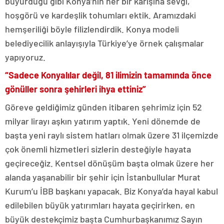
buyurduğu gibi Konya’nın her bir karışına sevgi,
hoşgörü ve kardeşlik tohumları ektik. Aramızdaki
hemşeriliği böyle filizlendirdik. Konya modeli
belediyecilik anlayışıyla Türkiye’ye örnek çalışmalar
yapıyoruz.
“Sadece Konyalılar değil, 81 ilimizin tamamında önce
gönüller sonra şehirleri ihya ettiniz”
Göreve geldiğimiz günden itibaren şehrimiz için 52
milyar lirayı aşkın yatırım yaptık. Yeni dönemde de
başta yeni raylı sistem hatları olmak üzere 31 ilçemizde
çok önemli hizmetleri sizlerin desteğiyle hayata
geçireceğiz. Kentsel dönüşüm başta olmak üzere her
alanda yaşanabilir bir şehir için İstanbullular Murat
Kurum’u İBB başkanı yapacak. Biz Konya’da hayal kabul
edilebilen büyük yatırımları hayata geçirirken, en
büyük destekçimiz başta Cumhurbaşkanımız Sayın