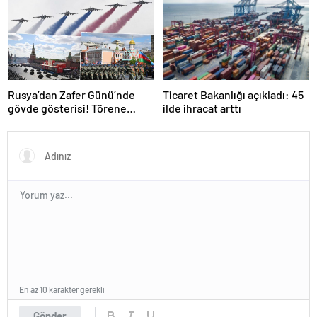
kimsenin tereddütü olmasın’
Rusya’dan Zafer Günü’nde
Ticaret Bakanlığı açıkladı: 45
gövde gösterisi! Törene
ilde ihracat arttı
damga vuran anlar
En az 10 karakter gerekli
Gönder