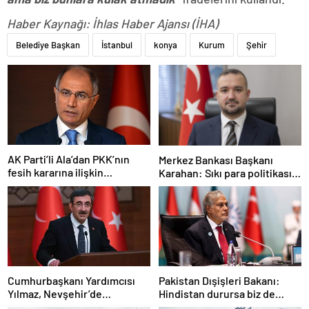
Haber Kaynağı: İhlas Haber Ajansı (İHA)
Belediye Başkan
İstanbul
konya
Kurum
Şehir
AK Parti’li Ala’dan PKK’nın
Merkez Bankası Başkanı
fesih kararına ilişkin
Karahan: Sıkı para politikası
açıklama: Pazarlık söz konusu
duruşumuz sürecek
değildir
Cumhurbaşkanı Yardımcısı
Pakistan Dışişleri Bakanı:
Yılmaz, Nevşehir’de
Hindistan durursa biz de
temaslarda bulundu! ‘Hiç
duracağız