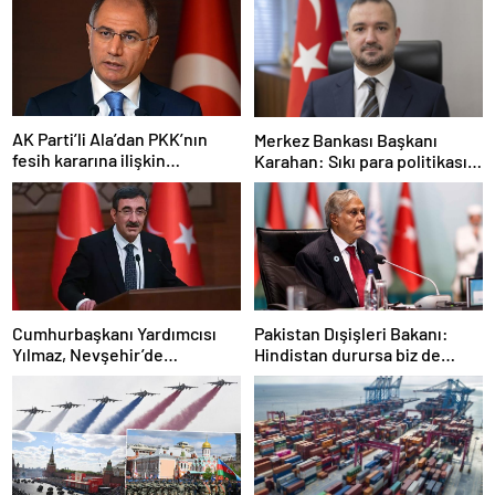
AK Parti’li Ala’dan PKK’nın
Merkez Bankası Başkanı
fesih kararına ilişkin
Karahan: Sıkı para politikası
açıklama: Pazarlık söz konusu
duruşumuz sürecek
değildir
Cumhurbaşkanı Yardımcısı
Pakistan Dışişleri Bakanı:
Yılmaz, Nevşehir’de
Hindistan durursa biz de
temaslarda bulundu! ‘Hiç
duracağız
kimsenin tereddütü olmasın’