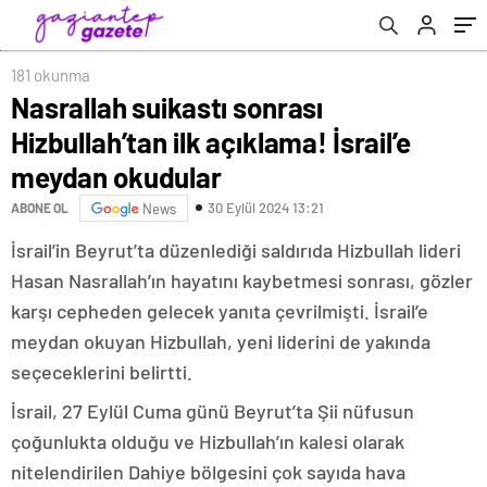
181 okunma
Nasrallah suikastı sonrası
Hizbullah’tan ilk açıklama! İsrail’e
meydan okudular
30 Eylül 2024 13:21
ABONE OL
News
İsrail’in Beyrut’ta düzenlediği saldırıda Hizbullah lideri
Hasan Nasrallah’ın hayatını kaybetmesi sonrası, gözler
karşı cepheden gelecek yanıta çevrilmişti. İsrail’e
meydan okuyan Hizbullah, yeni liderini de yakında
seçeceklerini belirtti.
İsrail, 27 Eylül Cuma günü Beyrut’ta Şii nüfusun
çoğunlukta olduğu ve Hizbullah’ın kalesi olarak
nitelendirilen Dahiye bölgesini çok sayıda hava