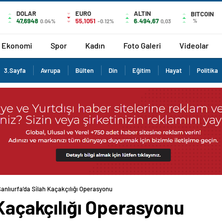
DOLAR
EURO
ALTIN
BITCOIN
47,6948
55,1051
6.494,67
%
0.04%
-0.12%
0,03
Ekonomi
Spor
Kadın
Foto Galeri
Videolar
3.Sayfa
Avrupa
Bülten
Din
Eğitim
Hayat
Politika
anlıurfa’da Silah Kaçakçılığı Operasyonu
 Kaçakçılığı Operasyonu