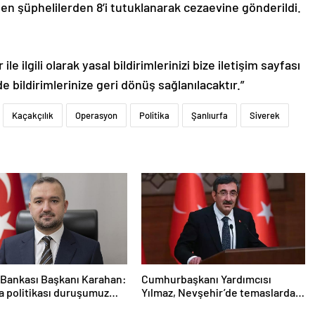
len şüphelilerden 8’i tutuklanarak cezaevine gönderildi.
le ilgili olarak yasal bildirimlerinizi bize iletişim sayfası
de bildirimlerinize geri dönüş sağlanılacaktır.”
Kaçakçılık
Operasyon
Politika
Şanlıurfa
Siverek
Bankası Başkanı Karahan:
Cumhurbaşkanı Yardımcısı
ra politikası duruşumuz
Yılmaz, Nevşehir’de temaslarda
k
bulundu! ‘Hiç kimsenin tereddütü