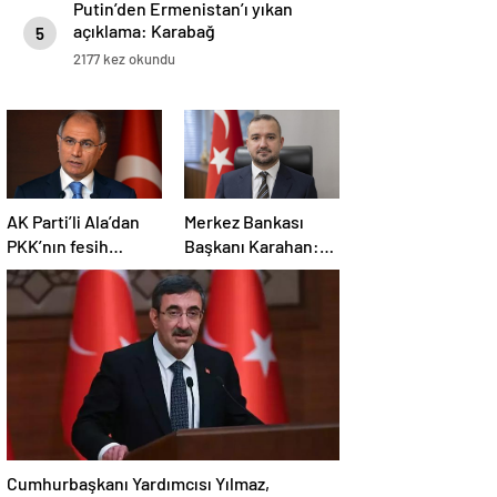
Putin’den Ermenistan’ı yıkan
açıklama: Karabağ
5
Azerbaycan’ın ayrılmaz bir
2177 kez okundu
parçasıdır!
AK Parti’li Ala’dan
Merkez Bankası
PKK’nın fesih
Başkanı Karahan:
kararına ilişkin
Sıkı para politikası
açıklama: Pazarlık
duruşumuz sürecek
söz konusu değildir
Cumhurbaşkanı Yardımcısı Yılmaz,