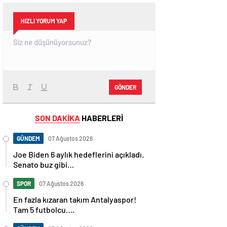
HIZLI YORUM YAP
GÖNDER
SON DAKİKA
HABERLERİ
GÜNDEM
07 Ağustos 2026
Joe Biden 6 aylık hedeflerini açıkladı.
Senato buz gibi…
SPOR
07 Ağustos 2026
En fazla kızaran takım Antalyaspor!
Tam 5 futbolcu….