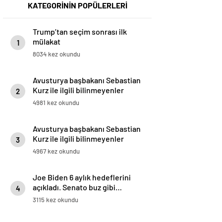
KATEGORİNİN POPÜLERLERİ
Trump’tan seçim sonrası ilk
mülakat
1
8034 kez okundu
Avusturya başbakanı Sebastian
Kurz ile ilgili bilinmeyenler
2
4981 kez okundu
Avusturya başbakanı Sebastian
Kurz ile ilgili bilinmeyenler
3
4967 kez okundu
Joe Biden 6 aylık hedeflerini
açıkladı. Senato buz gibi…
4
3115 kez okundu