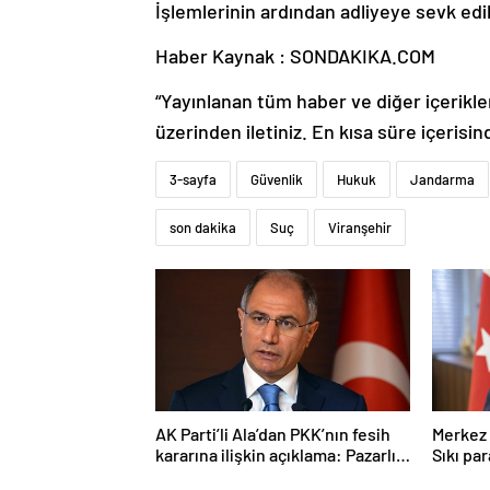
İşlemlerinin ardından adliyeye sevk edi
Haber Kaynak : SONDAKIKA.COM
“Yayınlanan tüm haber ve diğer içerikler i
üzerinden iletiniz. En kısa süre içerisin
3-sayfa
Güvenlik
Hukuk
Jandarma
son dakika
Suç
Viranşehir
AK Parti’li Ala’dan PKK’nın fesih
Merkez 
kararına ilişkin açıklama: Pazarlık
Sıkı pa
söz konusu değildir
sürece