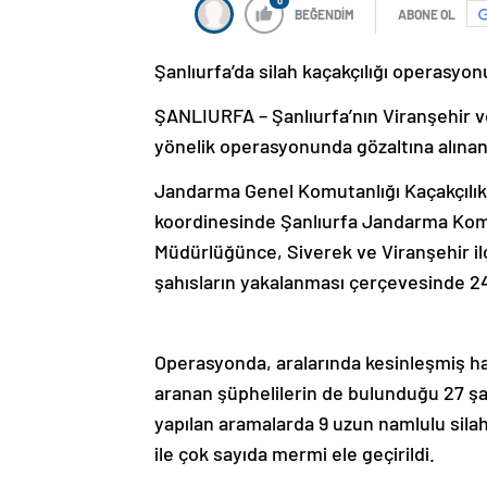
0
BEĞENDİM
ABONE OL
Şanlıurfa’da silah kaçakçılığı operasyon
ŞANLIURFA – Şanlıurfa’nın Viranşehir ve
yönelik operasyonunda gözaltına alınan 
Jandarma Genel Komutanlığı Kaçakçılık 
koordinesinde Şanlıurfa Jandarma Komu
Müdürlüğünce, Siverek ve Viranşehir ilç
şahısların yakalanması çerçevesinde 2
Operasyonda, aralarında kesinleşmiş ha
aranan şüphelilerin de bulunduğu 27 şahı
yapılan aramalarda 9 uzun namlulu silah
ile çok sayıda mermi ele geçirildi.