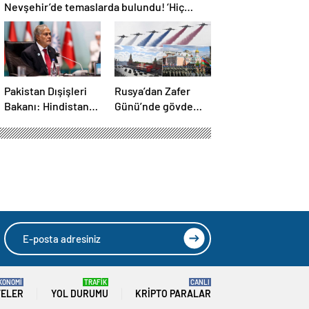
Nevşehir’de temaslarda bulundu! ‘Hiç
kimsenin tereddütü olmasın’
Pakistan Dışişleri
Rusya’dan Zafer
Bakanı: Hindistan
Günü’nde gövde
durursa biz de
gösterisi! Törene
duracağız
damga vuran anlar
HIZLI YORUM YAP