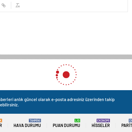
ayland’da Okul Servisi Yangını
rvisi Yangını