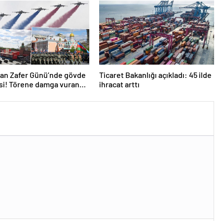
olmasın’
dan Zafer Günü’nde gövde
Ticaret Bakanlığı açıkladı: 45 ilde
si! Törene damga vuran
ihracat arttı