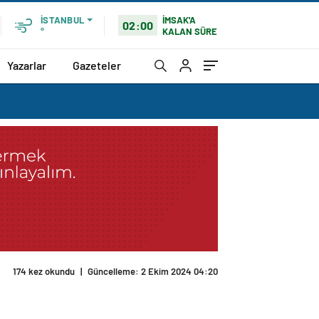
İMSAK'A
İSTANBUL
02:00
KALAN SÜRE
°
Yazarlar
Gazeteler