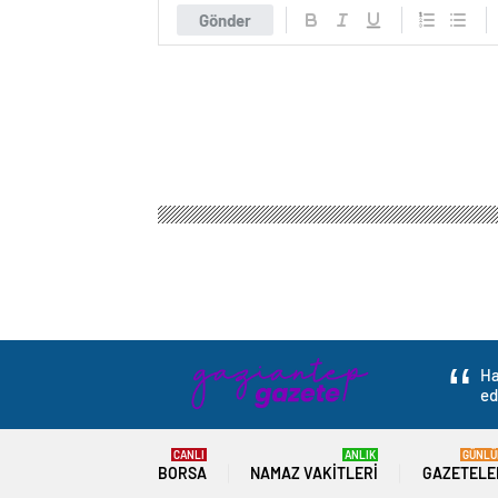
Gönder
Gaziantep Haber Gazetesi
Gündem
Politika
T
Tayland’da Okul Se