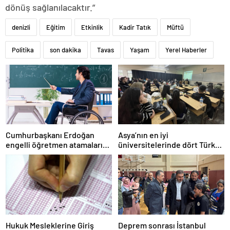
dönüş sağlanılacaktır.”
denizli
Eğitim
Etkinlik
Kadir Tatık
Müftü
Politika
son dakika
Tavas
Yaşam
Yerel Haberler
Cumhurbaşkanı Erdoğan
Asya’nın en iyi
engelli öğretmen atamaları
üniversitelerinde dört Türk
için tarih verdi
okulu ilk 100’de
Hukuk Mesleklerine Giriş
Deprem sonrası İstanbul