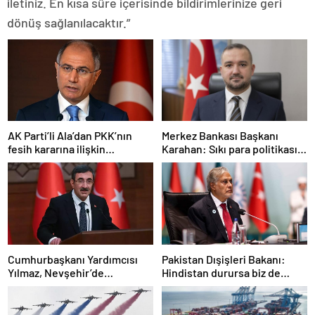
iletiniz. En kısa süre içerisinde bildirimlerinize geri
dönüş sağlanılacaktır.”
AK Parti’li Ala’dan PKK’nın
Merkez Bankası Başkanı
fesih kararına ilişkin
Karahan: Sıkı para politikası
açıklama: Pazarlık söz konusu
duruşumuz sürecek
değildir
Cumhurbaşkanı Yardımcısı
Pakistan Dışişleri Bakanı:
Yılmaz, Nevşehir’de
Hindistan durursa biz de
temaslarda bulundu! ‘Hiç
duracağız
kimsenin tereddütü olmasın’