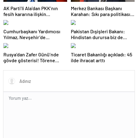
AK Parti’li Ala’dan PKK’nın
Merkez Bankası Başkanı
fesih kararına ilişkin
Karahan: Sıkı para politikası
açıklama: Pazarlık söz konusu
duruşumuz sürecek
değildir
Cumhurbaşkanı Yardımcısı
Pakistan Dışişleri Bakanı:
Yılmaz, Nevşehir’de
Hindistan durursa biz de
temaslarda bulundu! ‘Hiç
duracağız
kimsenin tereddütü olmasın’
Rusya’dan Zafer Günü’nde
Ticaret Bakanlığı açıkladı: 45
gövde gösterisi! Törene
ilde ihracat arttı
damga vuran anlar