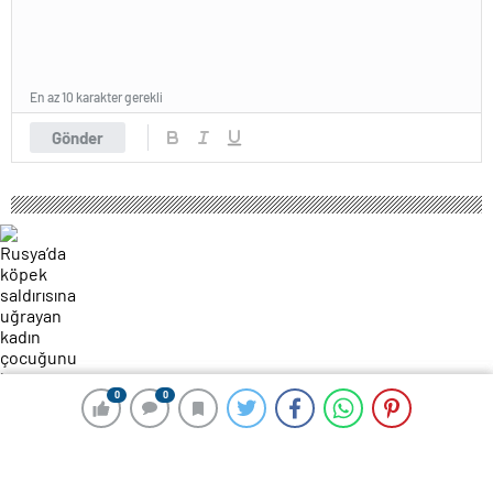
En az 10 karakter gerekli
Gönder
0
0
0
0
158 okunma
Rusya’da köpek saldırısına uğrayan