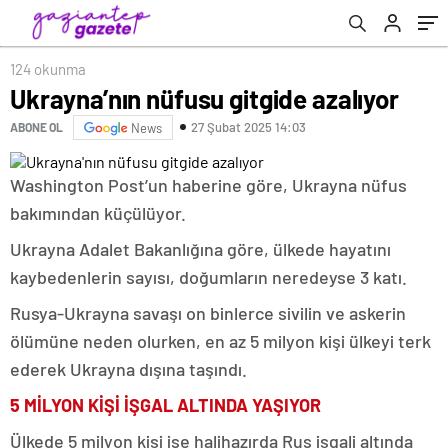
124 okunma
Ukrayna’nın nüfusu gitgide azalıyor
27 Şubat 2025 14:03
ABONE OL
News
Washington Post’un haberine göre, Ukrayna nüfus
bakımından küçülüyor.
Ukrayna Adalet Bakanlığına göre, ülkede hayatını
kaybedenlerin sayısı, doğumların neredeyse 3 katı.
Rusya-Ukrayna savaşı on binlerce sivilin ve askerin
ölümüne neden olurken, en az 5 milyon kişi ülkeyi terk
ederek Ukrayna dışına taşındı.
5 MİLYON KİŞİ İŞGAL ALTINDA YAŞIYOR
Ülkede 5 milyon kişi ise halihazırda Rus işgali altında