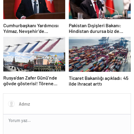
Cumhurbaşkanı Yardımcısı
Pakistan Dışişleri Bakanı:
Yılmaz, Nevşehir’de
Hindistan durursa biz de
temaslarda bulundu! ‘Hiç
duracağız
kimsenin tereddütü olmasın’
Rusya’dan Zafer Günü’nde
Ticaret Bakanlığı açıkladı: 45
gövde gösterisi! Törene
ilde ihracat arttı
damga vuran anlar