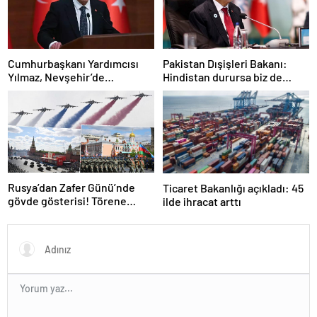
Cumhurbaşkanı Yardımcısı
Pakistan Dışişleri Bakanı:
Yılmaz, Nevşehir’de
Hindistan durursa biz de
temaslarda bulundu! ‘Hiç
duracağız
kimsenin tereddütü olmasın’
Rusya’dan Zafer Günü’nde
Ticaret Bakanlığı açıkladı: 45
gövde gösterisi! Törene
ilde ihracat arttı
damga vuran anlar