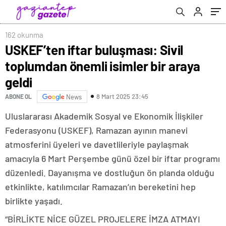
162 okunma
USKEF’ten iftar buluşması: Sivil
toplumdan önemli isimler bir araya
geldi
8 Mart 2025 23:45
ABONE OL
News
Uluslararası Akademik Sosyal ve Ekonomik İlişkiler
Federasyonu (USKEF), Ramazan ayının manevi
atmosferini üyeleri ve davetlileriyle paylaşmak
amacıyla 6 Mart Perşembe günü özel bir iftar programı
düzenledi. Dayanışma ve dostluğun ön planda olduğu
etkinlikte, katılımcılar Ramazan’ın bereketini hep
birlikte yaşadı.
“BİRLİKTE NİCE GÜZEL PROJELERE İMZA ATMAYI