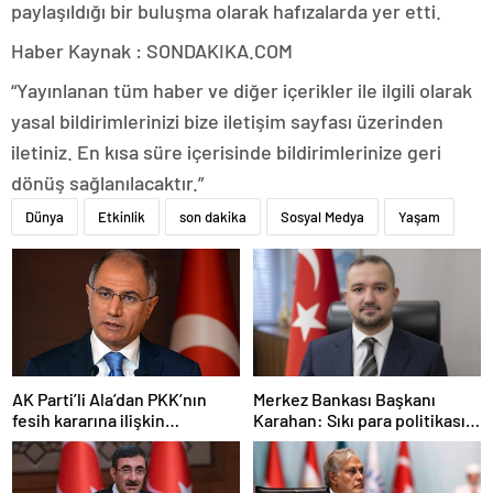
paylaşıldığı bir buluşma olarak hafızalarda yer etti.
Haber Kaynak : SONDAKIKA.COM
“Yayınlanan tüm haber ve diğer içerikler ile ilgili olarak
yasal bildirimlerinizi bize iletişim sayfası üzerinden
iletiniz. En kısa süre içerisinde bildirimlerinize geri
dönüş sağlanılacaktır.”
Dünya
Etkinlik
son dakika
Sosyal Medya
Yaşam
AK Parti’li Ala’dan PKK’nın
Merkez Bankası Başkanı
fesih kararına ilişkin
Karahan: Sıkı para politikası
açıklama: Pazarlık söz konusu
duruşumuz sürecek
değildir