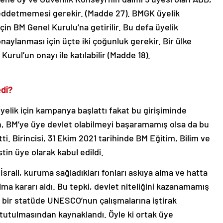
 reddetmemesi gerekir. (Madde 27). BMGK üyelik
n BM Genel Kurulu’na getirilir. Bu defa üyelik
aylanması için üçte iki çoğunluk gerekir. Bir ülke
rul’un onayı ile katılabilir (Madde 18).
edi?
 üyelik için kampanya başlattı fakat bu girişiminde
tin, BM’ye üye devlet olabilmeyi başaramamış olsa da bu
i. Birincisi, 31 Ekim 2021 tarihinde BM Eğitim, Bilim ve
tin üye olarak kabul edildi.
srail, kuruma sağladıkları fonları askıya alma ve hatta
a kararı aldı. Bu tepki, devlet niteliğini kazanamamış
el bir statüde UNESCO’nun çalışmalarına iştirak
f tutulmasından kaynaklandı. Öyle ki ortak üye