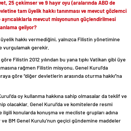
vet, 25 çekimser ve 9 hayır oyu (aralarında ABD de
 devletine tam üyelik hakkı tanınması ve mevcut gözlemci
ve ayrıcalıklarla mevcut misyonunun güçlendirilmesi
 anlama geliyor?
 üyelik hakkı vermediğini, yalnızca Filistin yönetimine
kle vurgulamak gerekir.
göre Filistin 2012 yılından bu yana tıpkı Vatikan gibi üye
masına rağmen Filistin misyonu, Genel Kurul’da
sıraya göre “diğer devletlerin arasında oturma hakkı”na
 Kurul’da oy kullanma hakkına sahip olmasalar da teklif ve
hip olacaklar. Genel Kurul’da ve komitelerde resmi
e ilgili konularda konuşma ve mecliste grupları adına
r ve BM Genel Kurulu’nun geçici gündemine maddeler