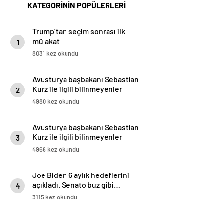
KATEGORİNİN POPÜLERLERİ
Trump’tan seçim sonrası ilk
mülakat
1
8031 kez okundu
Avusturya başbakanı Sebastian
Kurz ile ilgili bilinmeyenler
2
4980 kez okundu
Avusturya başbakanı Sebastian
Kurz ile ilgili bilinmeyenler
3
4966 kez okundu
Joe Biden 6 aylık hedeflerini
açıkladı. Senato buz gibi…
4
3115 kez okundu