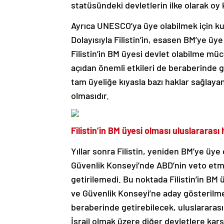
statüsündeki devletlerin ilke olarak o
Ayrıca UNESCO’ya üye olabilmek için k
Dolayısıyla Filistin’in, esasen BM’ye 
Filistin’in BM üyesi devlet olabilme m
açıdan önemli etkileri de beraberinde get
tam üyeliğe kıyasla bazı haklar sağlay
olmasıdır.
Filistin’in BM üyesi olması uluslararas
Yıllar sonra Filistin, yeniden BM’ye üy
Güvenlik Konseyi’nde ABD’nin veto etm
getirilemedi. Bu noktada Filistin’in BM
ve Güvenlik Konseyi’ne aday gösterilme
beraberinde getirebilecek, uluslararas
İsrail olmak üzere diğer devletlere karş