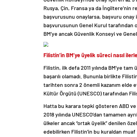
Rusya, Çin, Fransa ya da İngiltere’nin
başvurusunu onaylarsa, başvuru onay içi
başvurusunun Genel Kurul tarafından on
BM’ye ancak Güvenlik Konseyi ve Genel Ku
Filistin’in BM’ye üyelik süreci nasıl ilerl
Filistin, ilk defa 2011 yılında BM’ye tam
başarılı olamadı. Bununla birlikte Filis
tarihten sonra 2 önemli kazanım elde ett
Kültür Örgütü (UNESCO) tarafından Filis
Hatta bu karara tepki gösteren ABD ve İ
2018 yılında UNESCO’dan tamamen ayrılm
ülkeler ancak “ortak üyelik” denilen öz
edebilirken Filistin’in bu kuraldan mua