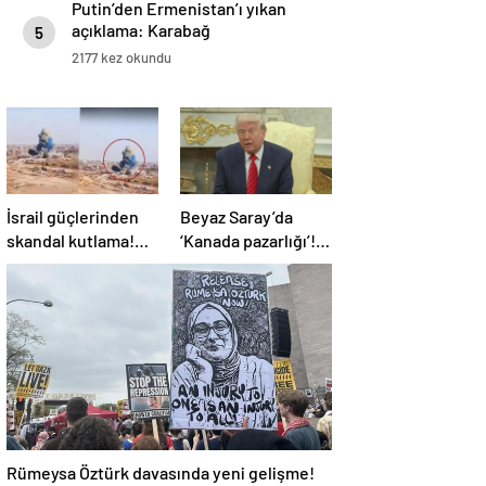
Putin’den Ermenistan’ı yıkan
açıklama: Karabağ
5
Azerbaycan’ın ayrılmaz bir
2177 kez okundu
parçasıdır!
İsrail güçlerinden
Beyaz Saray’da
skandal kutlama!
‘Kanada pazarlığı’!
Bebek cinsiyeti
Trump: 51. eyalet
partisinde Gazze’de
olmalı
bina patlatıldı
Rümeysa Öztürk davasında yeni gelişme!