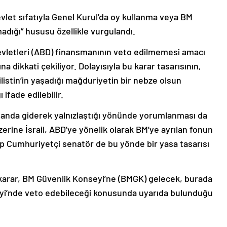
evlet sıfatıyla Genel Kurul’da oy kullanma veya BM
adığı” hususu özellikle vurgulandı.
evletleri (ABD) finansmanının veto edilmemesi amacı
 dikkati çekiliyor. Dolayısıyla bu karar tasarısının,
istin’in yaşadığı mağduriyetin bir nebze olsun
 ifade edilebilir.
ı alanda giderek yalnızlaştığı yönünde yorumlanması da
rine İsrail, ABD’ye yönelik olarak BM’ye ayrılan fonun
up Cumhuriyetçi senatör de bu yönde bir yasa tasarısı
 karar, BM Güvenlik Konseyi’ne (BMGK) gelecek, burada
seyi’nde veto edebileceği konusunda uyarıda bulunduğu