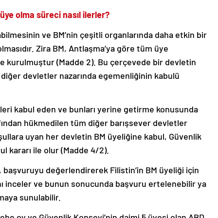
üye olma süreci nasıl ilerler?
bilmesinin ve BM’nin çeşitli organlarında daha etkin bir
 olmasıdır. Zira BM, Antlaşma’ya göre tüm üye
ine kurulmuştur (Madde 2). Bu çerçevede bir devletin
 diğer devletler nazarında egemenliğinin kabulü
leri kabul eden ve bunları yerine getirme konusunda
rafından hükmedilen tüm diğer barışsever devletler
oşullara uyan her devletin BM üyeliğine kabul, Güvenlik
l kararı ile olur (Madde 4/2).
başvuruyu değerlendirerek Filistin’in BM üyeliği için
ğını inceler ve bunun sonucunda başvuru ertelenebilir ya
aya sunulabilir.
lehe oy ve Güvenlik Konseyi’nin daimi 5 üyesi olan ABD,