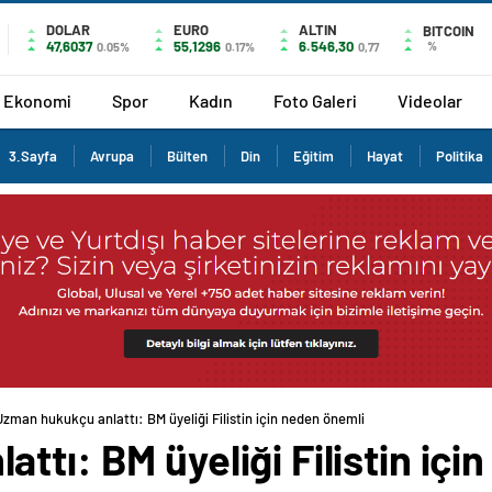
DOLAR
EURO
ALTIN
BITCOIN
47,6037
55,1296
6.546,30
%
0.05%
0.17%
0,77
Ekonomi
Spor
Kadın
Foto Galeri
Videolar
3.Sayfa
Avrupa
Bülten
Din
Eğitim
Hayat
Politika
Uzman hukukçu anlattı: BM üyeliği Filistin için neden önemli
ttı: BM üyeliği Filistin içi