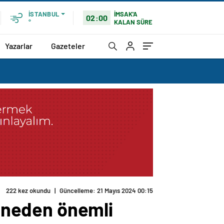
İMSAK'A
İSTANBUL
02:00
KALAN SÜRE
°
Yazarlar
Gazeteler
n neden önemli