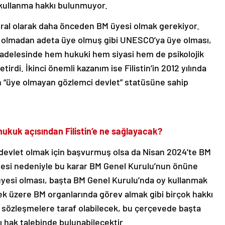
y kullanma hakkı bulunmuyor.
ural olarak daha önceden BM üyesi olmak gerekiyor.
üye olmadan adeta üye olmuş gibi UNESCO’ya üye olması,
ücadelesinde hem hukuki hem siyasi hem de psikolojik
irdi. İkinci önemli kazanım ise Filistin’in 2012 yılında
an “üye olmayan gözlemci devlet” statüsüne sahip
ı hukuk açısından Filistin’e ne sağlayacak?
e devlet olmak için başvurmuş olsa da Nisan 2024’te BM
esi nedeniyle bu karar BM Genel Kurulu’nun önüne
 üyesi olması, başta BM Genel Kurulu’nda oy kullanmak
k üzere BM organlarında görev almak gibi birçok hakkı
ı sözleşmelere taraf olabilecek, bu çerçevede başta
ı hak talebinde bulunabilecektir.