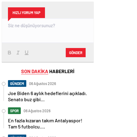
HIZLI YORUM YAP
GÖNDER
SON DAKİKA
HABERLERİ
GÜNDEM
06 Ağustos 2026
Joe Biden 6 aylık hedeflerini açıkladı.
Senato buz gibi…
SPOR
06 Ağustos 2026
En fazla kızaran takım Antalyaspor!
Tam 5 futbolcu….