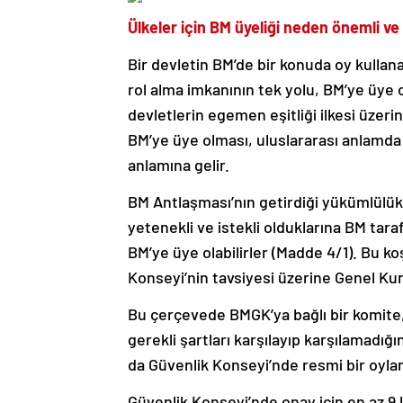
Ülkeler için BM üyeliği neden önemli ve 
Bir devletin BM’de bir konuda oy kullana
rol alma imkanının tek yolu, BM’ye üye
devletlerin egemen eşitliği ilkesi üzer
BM’ye üye olması, uluslararası anlamda
anlamına gelir.
BM Antlaşması’nın getirdiği yükümlülük
yetenekli ve istekli olduklarına BM ta
BM’ye üye olabilirler (Madde 4/1). Bu k
Konseyi’nin tavsiyesi üzerine Genel Kuru
Bu çerçevede BMGK’ya bağlı bir komite, 
gerekli şartları karşılayıp karşılamadı
da Güvenlik Konseyi’nde resmi bir oylam
Güvenlik Konseyi’nde onay için en az 9 