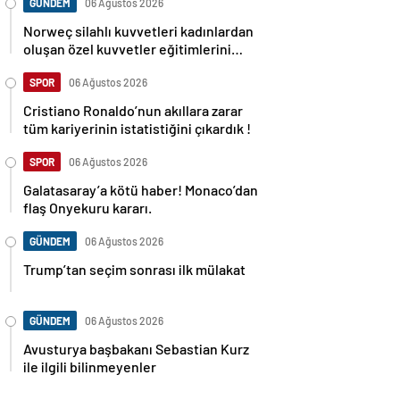
GÜNDEM
06 Ağustos 2026
Norweç silahlı kuvvetleri kadınlardan
oluşan özel kuvvetler eğitimlerini
başlattı.
SPOR
06 Ağustos 2026
Cristiano Ronaldo’nun akıllara zarar
tüm kariyerinin istatistiğini çıkardık !
SPOR
06 Ağustos 2026
Galatasaray’a kötü haber! Monaco’dan
flaş Onyekuru kararı.
GÜNDEM
06 Ağustos 2026
Trump’tan seçim sonrası ilk mülakat
GÜNDEM
06 Ağustos 2026
Avusturya başbakanı Sebastian Kurz
ile ilgili bilinmeyenler