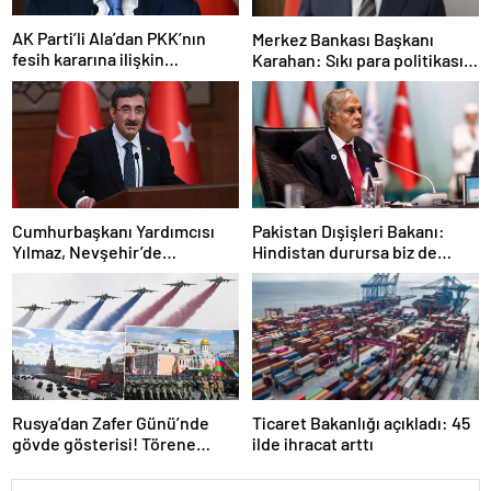
AK Parti’li Ala’dan PKK’nın
Merkez Bankası Başkanı
fesih kararına ilişkin
Karahan: Sıkı para politikası
açıklama: Pazarlık söz konusu
duruşumuz sürecek
değildir
Cumhurbaşkanı Yardımcısı
Pakistan Dışişleri Bakanı:
Yılmaz, Nevşehir’de
Hindistan durursa biz de
temaslarda bulundu! ‘Hiç
duracağız
kimsenin tereddütü olmasın’
Rusya’dan Zafer Günü’nde
Ticaret Bakanlığı açıkladı: 45
gövde gösterisi! Törene
ilde ihracat arttı
damga vuran anlar