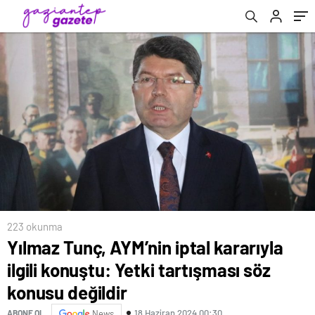
değildir
223 okunma
Yılmaz Tunç, AYM’nin iptal kararıyla
ilgili konuştu: Yetki tartışması söz
konusu değildir
18 Haziran 2024 00:30
ABONE OL
News