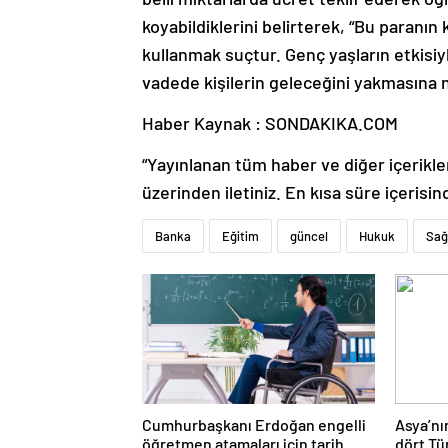
koyabildiklerini belirterek, “Bu paranın
kullanmak suçtur. Genç yaşların etkisiyl
vadede kişilerin geleceğini yakmasına 
Haber Kaynak : SONDAKIKA.COM
“Yayınlanan tüm haber ve diğer içerikler i
üzerinden iletiniz. En kısa süre içerisin
Banka
Eğitim
güncel
Hukuk
Sağ
Cumhurbaşkanı Erdoğan engelli
Asya’nı
öğretmen atamaları için tarih
dört Tü