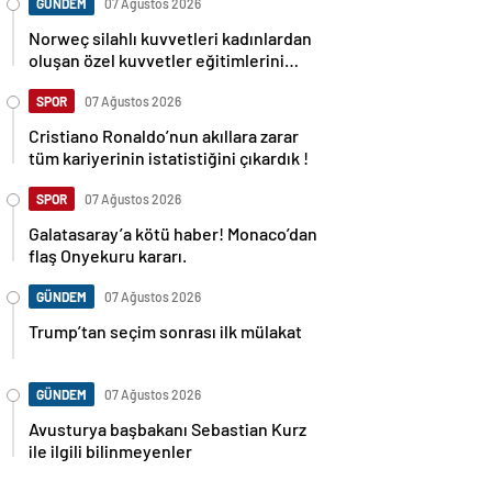
GÜNDEM
07 Ağustos 2026
Norweç silahlı kuvvetleri kadınlardan
oluşan özel kuvvetler eğitimlerini
başlattı.
SPOR
07 Ağustos 2026
Cristiano Ronaldo’nun akıllara zarar
tüm kariyerinin istatistiğini çıkardık !
SPOR
07 Ağustos 2026
Galatasaray’a kötü haber! Monaco’dan
flaş Onyekuru kararı.
GÜNDEM
07 Ağustos 2026
Trump’tan seçim sonrası ilk mülakat
GÜNDEM
07 Ağustos 2026
Avusturya başbakanı Sebastian Kurz
ile ilgili bilinmeyenler