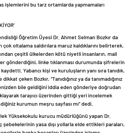
as işlemlerini bu tarz ortamlarda yapmamaları
KİYOR’
endisliği Öğretim Üyesi Dr. Ahmet Selman Bozkır da
çok oltalama saldırılara maruz kaldıklarını belirterek,
ndan çeşitli ülkelerden kötü niyetli insanların, mail
ler gönderdiğini, linke tıklanması durumunda şifrelerin
i kaydetti. Yabancı kişi ve kuruluşların yanı sıra tanıdık,
ne dikkat çeken Bozkır, “Tanıdığınız ya da tanımadığınız
enizden bile geldiğini iddia eden gönderiye doğrudan
klayarak tarayıcı üzerinden gittiği yeri incelemek
endiğiniz kurumun meşru sayfası mı” dedi.
eslek Yüksekokulu kurucu müdürlüğünü yapan Dr.
bekelerinin yasa dışı yollarla elde ettikleri paraları,
ğrencilerin banka hesapları üzerinden işleme