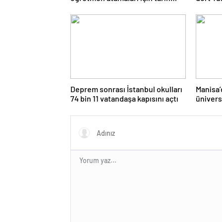
verdi
Deprem sonrası İstanbul okulları
Manisa’
74 bin 11 vatandaşa kapısını açtı
ünivers
ünvanı 