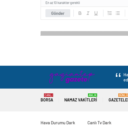
En az 10 karakter gerekli
Gönder
Ha
ed
CANLI
ANLIK
GÜNLÜ
BORSA
NAMAZ VAKITLERI
GAZETELE
Hava Durumu Dark
Canlı Tv Dark