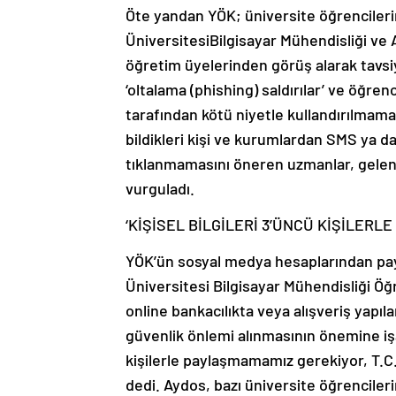
Öte yandan YÖK; üniversite öğrencileri
ÜniversitesiBilgisayar Mühendisliği ve
öğretim üyelerinden görüş alarak tavsiy
‘oltalama (phishing) saldırılar’ ve öğren
tarafından kötü niyetle kullandırılmama
bildikleri kişi ve kurumlardan SMS ya da
tıklanmamasını öneren uzmanlar, gelen i
vurguladı.
‘KİŞİSEL BİLGİLERİ 3’ÜNCÜ KİŞİLERL
YÖK’ün sosyal medya hesaplarından pay
Üniversitesi Bilgisayar Mühendisliği Öğ
online bankacılıkta veya alışveriş yapıla
güvenlik önlemi alınmasının önemine işar
kişilerle paylaşmamamız gerekiyor, T.C
dedi. Aydos, bazı üniversite öğrencilerin