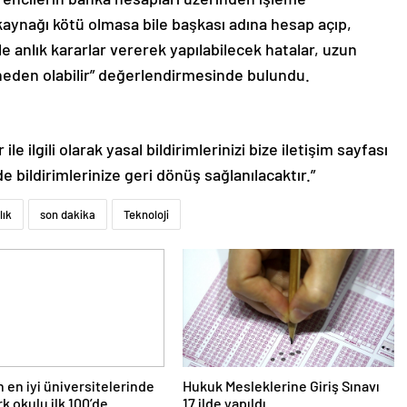
 kaynağı kötü olmasa bile başkası adına hesap açıp,
e anlık kararlar vererek yapılabilecek hatalar, uzun
neden olabilir” değerlendirmesinde bulundu.
le ilgili olarak yasal bildirimlerinizi bize iletişim sayfası
de bildirimlerinize geri dönüş sağlanılacaktır.”
lık
son dakika
Teknoloji
n en iyi üniversitelerinde
Hukuk Mesleklerine Giriş Sınavı
rk okulu ilk 100’de
17 ilde yapıldı