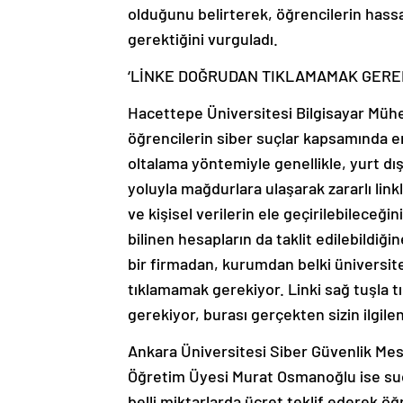
olduğunu belirterek, öğrencilerin hass
gerektiğini vurguladı.
‘LİNKE DOĞRUDAN TIKLAMAMAK GERE
Hacettepe Üniversitesi Bilgisayar Müh
öğrencilerin siber suçlar kapsamında en 
oltalama yöntemiyle genellikle, yurt dışı
yoluyla mağdurlara ulaşarak zararlı link
ve kişisel verilerin ele geçirilebileceğin
bilinen hesapların da taklit edilebildiği
bir firmadan, kurumdan belki üniversit
tıklamamak gerekiyor. Linki sağ tuşla tı
gerekiyor, burası gerçekten sizin ilgil
Ankara Üniversitesi Siber Güvenlik M
Öğretim Üyesi Murat Osmanoğlu ise suç şe
belli miktarlarda ücret teklif ederek ö