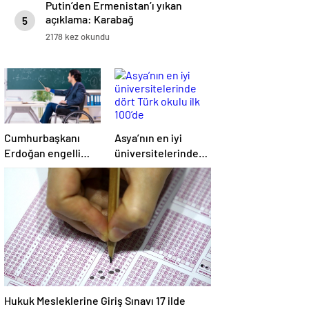
Putin’den Ermenistan’ı yıkan
açıklama: Karabağ
5
Azerbaycan’ın ayrılmaz bir
2178 kez okundu
parçasıdır!
Cumhurbaşkanı
Asya’nın en iyi
Erdoğan engelli
üniversitelerinde
öğretmen atamaları
dört Türk okulu ilk
için tarih verdi
100’de
Hukuk Mesleklerine Giriş Sınavı 17 ilde