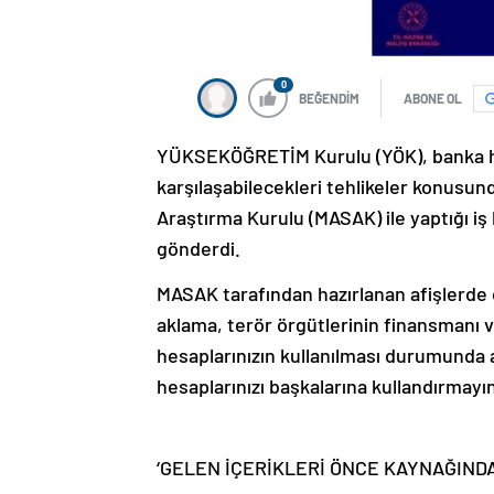
0
BEĞENDİM
ABONE OL
YÜKSEKÖĞRETİM Kurulu (YÖK), banka hes
karşılaşabilecekleri tehlikeler konusund
Araştırma Kurulu (MASAK) ile yaptığı iş 
gönderdi.
MASAK tarafından hazırlanan afişlerde 
aklama, terör örgütlerinin finansmanı ve
hesaplarınızın kullanılması durumunda ağ
hesaplarınızı başkalarına kullandırmayın’
‘GELEN İÇERİKLERİ ÖNCE KAYNAĞINDA