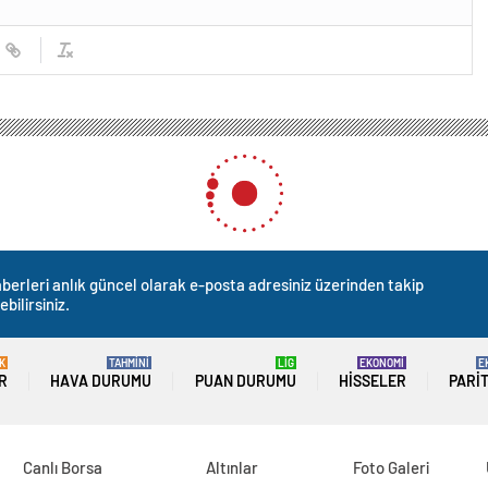
berleri anlık güncel olarak e-posta adresiniz üzerinden takip
ebilirsiniz.
K
TAHMİNİ
LİG
EKONOMİ
E
R
HAVA DURUMU
PUAN DURUMU
HISSELER
PARI
Canlı Borsa
Altınlar
Foto Galeri