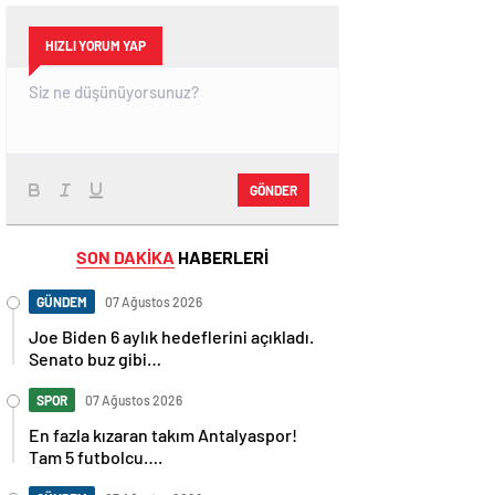
HIZLI YORUM YAP
GÖNDER
SON DAKİKA
HABERLERİ
GÜNDEM
07 Ağustos 2026
Joe Biden 6 aylık hedeflerini açıkladı.
Senato buz gibi…
SPOR
07 Ağustos 2026
En fazla kızaran takım Antalyaspor!
Tam 5 futbolcu….