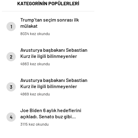
KATEGORİNİN POPÜLERLERİ
Trump’tan seçim sonrası ilk
mülakat
1
8034 kez okundu
Avusturya başbakanı Sebastian
Kurz ile ilgili bilinmeyenler
2
4983 kez okundu
Avusturya başbakanı Sebastian
Kurz ile ilgili bilinmeyenler
3
4969 kez okundu
Joe Biden 6 aylık hedeflerini
açıkladı. Senato buz gibi…
4
3115 kez okundu