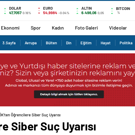
DOLAR
EURO
ALTIN
BITCOIN
47,7057
54,9984
6.496,06
%
0.16%
-0.04%
0,05
Ekonomi
Spor
Kadın
Foto Galeri
Videolar
3.Sayfa
Avrupa
Bülten
Din
Eğitim
Hayat
Politika
K’ten Öğrencilere Siber Suç Uyarısı
e Siber Suç Uyarısı