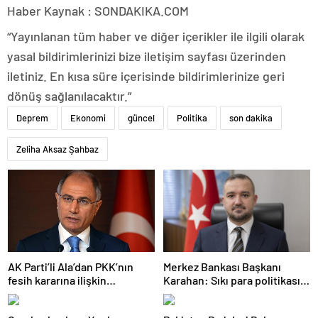
Haber Kaynak : SONDAKIKA.COM
“Yayınlanan tüm haber ve diğer içerikler ile ilgili olarak
yasal bildirimlerinizi bize iletişim sayfası üzerinden
iletiniz. En kısa süre içerisinde bildirimlerinize geri
dönüş sağlanılacaktır.”
Deprem
Ekonomi
güncel
Politika
son dakika
Zeliha Aksaz Şahbaz
AK Parti’li Ala’dan PKK’nın
Merkez Bankası Başkanı
fesih kararına ilişkin
Karahan: Sıkı para politikası
açıklama: Pazarlık söz konusu
duruşumuz sürecek
değildir