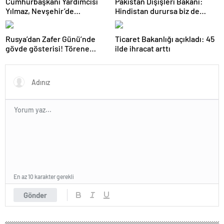
Cumhurbaşkanı Yardımcısı
Pakistan Dışişleri Bakanı:
Yılmaz, Nevşehir’de
Hindistan durursa biz de
temaslarda bulundu! ‘Hiç
duracağız
kimsenin tereddütü olmasın’
Rusya’dan Zafer Günü’nde
Ticaret Bakanlığı açıkladı: 45
gövde gösterisi! Törene
ilde ihracat arttı
damga vuran anlar
En az 10 karakter gerekli
Gönder