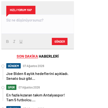
HIZLI YORUM YAP
GÖNDER
SON DAKİKA
HABERLERİ
GÜNDEM
07 Ağustos 2026
Joe Biden 6 aylık hedeflerini açıkladı.
Senato buz gibi…
SPOR
07 Ağustos 2026
En fazla kızaran takım Antalyaspor!
Tam 5 futbolcu….