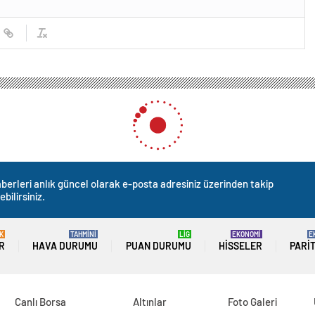
ABD Ulusal Güvenlik Danışmanı Waltz: Trump’ın Zelenskiy’ye karşı duyduğu hayal k
ik Danışmanı Waltz: Trump’ı
 kırıklığı çok yönlü