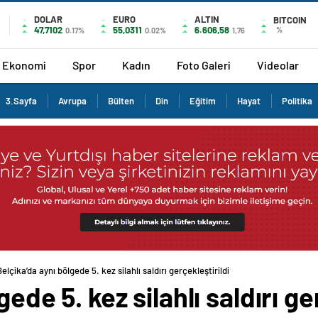
DOLAR
EURO
ALTIN
BITCOIN
47,7102
55,0311
6.606,58
%
0.17%
0.02%
1,76
Ekonomi
Spor
Kadın
Foto Galeri
Videolar
3.Sayfa
Avrupa
Bülten
Din
Eğitim
Hayat
Politika
Belçika’da aynı bölgede 5. kez silahlı saldırı gerçekleştirildi
ede 5. kez silahlı saldırı ge