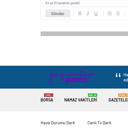
En az 10 karakter gerekli
Gönder
Gaziantep Haber Gazetesi
Gündem
3.Sayfa
ABD Ulusal Güvenl
karşı duyduğu hayal