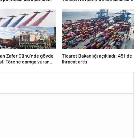
k
bulundu! ‘Hiç kimsenin tereddütü
olmasın’
dan Zafer Günü’nde gövde
Ticaret Bakanlığı açıkladı: 45 ilde
si! Törene damga vuran
ihracat arttı