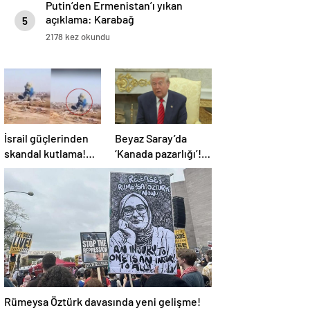
Putin’den Ermenistan’ı yıkan
açıklama: Karabağ
5
Azerbaycan’ın ayrılmaz bir
2178 kez okundu
parçasıdır!
İsrail güçlerinden
Beyaz Saray’da
skandal kutlama!
‘Kanada pazarlığı’!
Bebek cinsiyeti
Trump: 51. eyalet
partisinde Gazze’de
olmalı
bina patlatıldı
Rümeysa Öztürk davasında yeni gelişme!