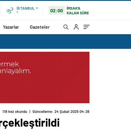
İMSAK'A
İSTANBUL
02:00
KALAN SÜRE
°
Yazarlar
Gazeteler
rçekleştirildi