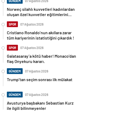
GÜNDEM
07 Ağustos 2026
Norweç silahlı kuvvetleri kadınlardan
oluşan özel kuvvetler eğitimlerini
başlattı.
SPOR
07 Ağustos 2026
Cristiano Ronaldo’nun akıllara zarar
tüm kariyerinin istatistiğini çıkardık !
SPOR
07 Ağustos 2026
Galatasaray’a kötü haber! Monaco’dan
flaş Onyekuru kararı.
GÜNDEM
07 Ağustos 2026
Trump’tan seçim sonrası ilk mülakat
GÜNDEM
07 Ağustos 2026
Avusturya başbakanı Sebastian Kurz
ile ilgili bilinmeyenler