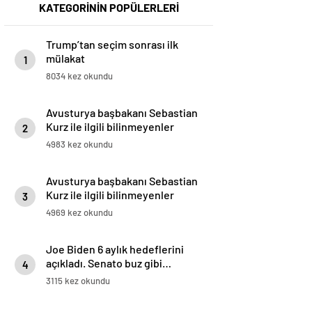
KATEGORİNİN POPÜLERLERİ
Trump’tan seçim sonrası ilk
mülakat
1
8034 kez okundu
Avusturya başbakanı Sebastian
Kurz ile ilgili bilinmeyenler
2
4983 kez okundu
Avusturya başbakanı Sebastian
Kurz ile ilgili bilinmeyenler
3
4969 kez okundu
Joe Biden 6 aylık hedeflerini
açıkladı. Senato buz gibi…
4
3115 kez okundu