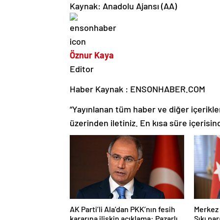
Kaynak: Anadolu Ajansı (AA)
Öznur Kaya
Editor
Haber Kaynak : ENSONHABER.COM
“Yayınlanan tüm haber ve diğer içerikler i
üzerinden iletiniz. En kısa süre içerisin
AK Parti’li Ala’dan PKK’nın fesih
Merkez 
kararına ilişkin açıklama: Pazarlık
Sıkı pa