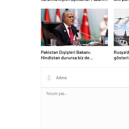
söz konusu değildir
sürece
Pakistan Dışişleri Bakanı:
Rusya’
Hindistan durursa biz de
gösteri
duracağız
anlar