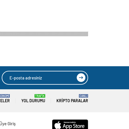
ırıklığı çok yönlü
n Zelenskiy’ye
HIZLI YORUM YAP
GÖNDER